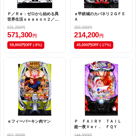
Ｐ／Ｒｅ：ゼロから始める異
ｅ甲鉄城のカバネリ２ＧＦＥ
世界生活ｓｅａｓｏｎ２／Ａ
Ａ
１０
631,200円
259,200円
571,300
214,200
円
円
59,900円OFF
(-9%)
45,000円OFF
(-17%)
ｅフィーバーキン肉マン
Ｐ ＦＡＩＲＹ ＴＡＩＬ
超一夜Ｖｅｒ． ＦＱＹ
601,300円
144,000円