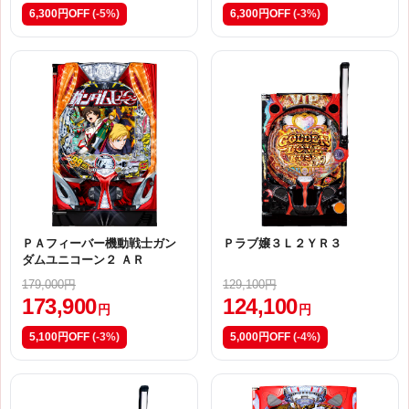
6,300円OFF
(-5%)
6,300円OFF
(-3%)
ＰＡフィーバー機動戦士ガン
Ｐラブ嬢３Ｌ２ＹＲ３
ダムユニコーン２ ＡＲ
179,000円
129,100円
173,900
124,100
円
円
5,100円OFF
(-3%)
5,000円OFF
(-4%)