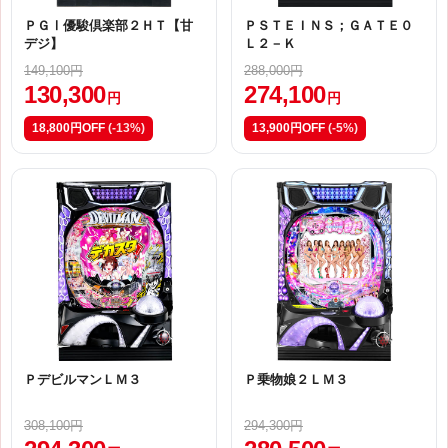
ＰＧⅠ優駿倶楽部２ＨＴ【甘
ＰＳＴＥＩＮＳ；ＧＡＴＥ０
デジ】
Ｌ２－Ｋ
149,100円
288,000円
130,300
274,100
円
円
18,800円OFF
(-13%)
13,900円OFF
(-5%)
ＰデビルマンＬＭ３
Ｐ乗物娘２ＬＭ３
308,100円
294,300円