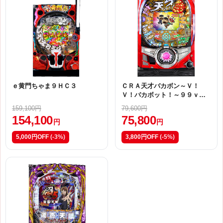
ｅ黄門ちゃま９ＨＣ３
ＣＲＡ天才バカボン～Ｖ！
Ｖ！バカボット！～９９ｖｅ
ｒ．【５ＫＳ（甘デジ）】
159,100円
79,600円
154,100
75,800
円
円
5,000円OFF
(-3%)
3,800円OFF
(-5%)