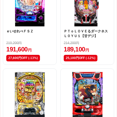
ｅいせれべＦＳＺ
ＰＴｏＬＯＶＥるダークネス
Ｌ０ＹＵ１【甘デジ】
219,200円
214,200円
191,600
189,100
円
円
27,600円OFF
(-13%)
25,100円OFF
(-12%)