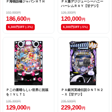
Ｐ海物語極ジャパンＨＴＨ
ＰＡ激デジジューシーハニー
ハーレムＲＡＹ【甘デジ】
192,900円
126,300円
186,600
120,000
円
円
6,300円OFF
(-3%)
6,300円OFF
(-5%)
Ｐこの素晴らしい世界に祝福
ＰＡ銀河英雄伝説ＤＮＴＮ２
を！ＶＬＴ１
－Ｘ【甘デジ】
135,300円
235,500円
129,000
229,200
円
円