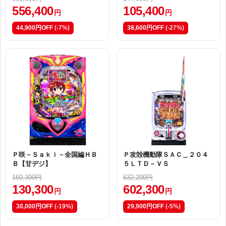
556,400
105,400
円
円
44,900円OFF
(-7%)
38,600円OFF
(-27%)
Ｐ咲－Ｓａｋｉ－全国編ＨＢ
Ｐ攻殻機動隊ＳＡＣ＿２０４
Ｂ【甘デジ】
５ＬＴＤ－ＶＳ
160,300円
632,200円
130,300
602,300
円
円
30,000円OFF
(-19%)
29,900円OFF
(-5%)