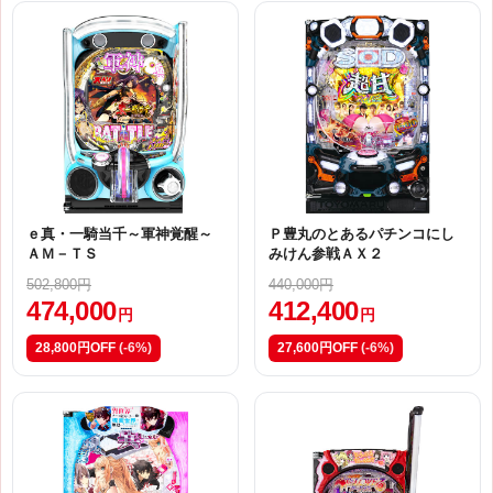
ｅ真・一騎当千～軍神覚醒～
Ｐ豊丸のとあるパチンコにし
ＡＭ－ＴＳ
みけん参戦ＡＸ２
502,800円
440,000円
474,000
412,400
円
円
28,800円OFF
(-6%)
27,600円OFF
(-6%)