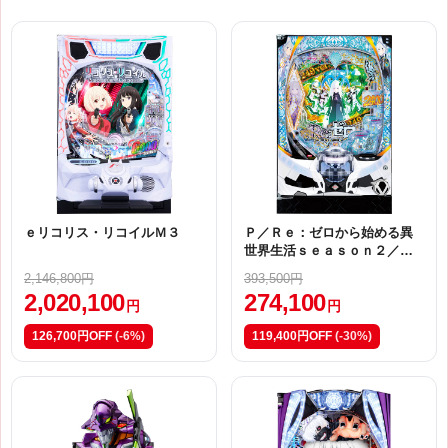
ｅリコリス・リコイルＭ３
Ｐ／Ｒｅ：ゼロから始める異
世界生活ｓｅａｓｏｎ２／Ｍ
０４
2,146,800円
393,500円
2,020,100
274,100
円
円
126,700円OFF
(-6%)
119,400円OFF
(-30%)