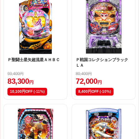
Ｐ聖闘士星矢超流星ＡＨＢＣ
Ｐ戦国コレクションブラック
ＬＡ
93,400円
80,400円
83,300
72,000
円
円
10,100円OFF
(-11%)
8,400円OFF
(-10%)