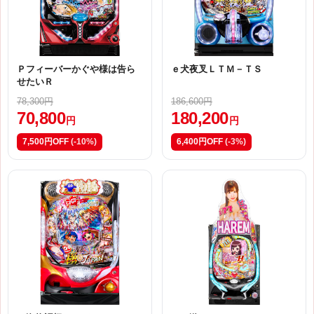
Ｐフィーバーかぐや様は告ら
ｅ犬夜叉ＬＴＭ－ＴＳ
せたいＲ
78,300円
186,600円
70,800
180,200
円
円
7,500円OFF
(-10%)
6,400円OFF
(-3%)