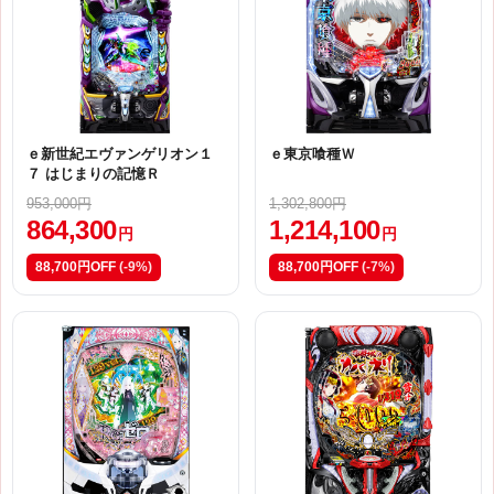
ｅ新世紀エヴァンゲリオン１
ｅ東京喰種Ｗ
７ はじまりの記憶Ｒ
953,000円
1,302,800円
864,300
1,214,100
円
円
88,700円OFF
(-9%)
88,700円OFF
(-7%)