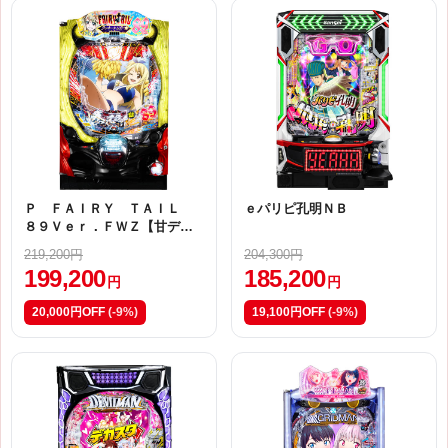
Ｐ ＦＡＩＲＹ ＴＡＩＬ
ｅパリピ孔明ＮＢ
８９Ｖｅｒ．ＦＷＺ【甘デ
ジ】
219,200円
204,300円
199,200
185,200
円
円
20,000円OFF
(-9%)
19,100円OFF
(-9%)