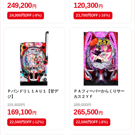
249,200
120,300
円
円
24,900円OFF
(-9%)
23,700円OFF
(-16%)
ＰバンドリＬ１ＡＵ１【甘デ
ＰＡフィーバーからくりサー
ジ】
カス２ＹＦ
191,600円
288,000円
169,100
265,500
円
円
22,500円OFF
(-12%)
22,500円OFF
(-8%)