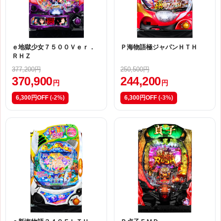
ｅ地獄少女７５００Ｖｅｒ．
Ｐ海物語極ジャパンＨＴＨ
ＲＨＺ
377,200円
250,500円
370,900
244,200
円
円
6,300円OFF
(-2%)
6,300円OFF
(-3%)