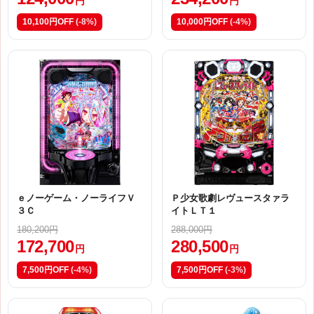
円
円
10,100円OFF
(-8%)
10,000円OFF
(-4%)
ｅノーゲーム・ノーライフＶ
Ｐ少女歌劇レヴュースタァラ
３Ｃ
イトＬＴ１
180,200円
288,000円
172,700
280,500
円
円
7,500円OFF
(-4%)
7,500円OFF
(-3%)