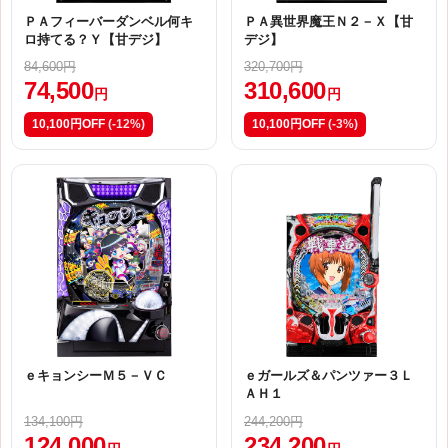
ＰＡフィーバーダンベル何キ
ＰＡ異世界魔王Ｎ２－Ｘ【甘
ロ持てる？Ｙ【甘デジ】
デジ】
84,600円
320,700円
74,500
310,600
円
円
10,100円OFF
(-12%)
10,100円OFF
(-3%)
ｅキョンシーＭ５－ＶＣ
ｅガールズ＆パンツァー３Ｌ
ＡＨ１
134,100円
244,200円
124,000
234,200