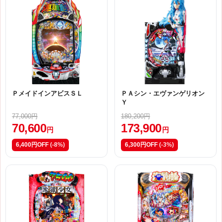
ＰメイドインアビスＳＬ
ＰＡシン・エヴァンゲリオン
Ｙ
77,000円
180,200円
70,600
173,900
円
円
6,400円OFF
(-8%)
6,300円OFF
(-3%)