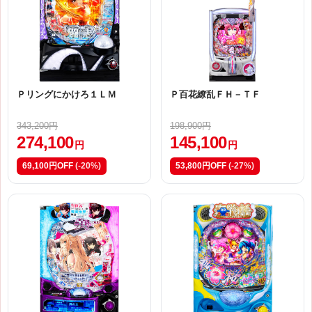
Ｐリングにかけろ１ＬＭ
Ｐ百花繚乱ＦＨ－ＴＦ
343,200円
198,900円
274,100
145,100
円
円
69,100円OFF
(-20%)
53,800円OFF
(-27%)