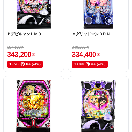
ＰデビルマンＬＭ３
ｅグリッドマンＢＤＮ
357,100円
348,200円
343,200
334,400
円
円
13,900円OFF
(-4%)
13,800円OFF
(-4%)