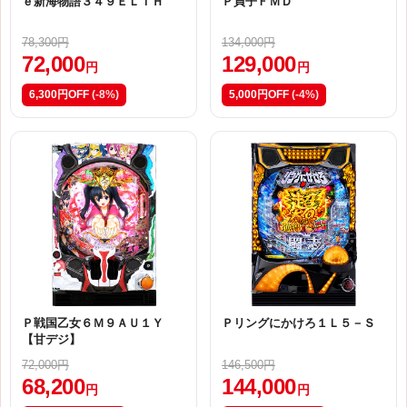
ｅ新海物語３４９ＥＬＴＨ
Ｐ貞子ＦＭＤ
78,300円
134,000円
72,000
129,000
円
円
6,300円OFF
(-8%)
5,000円OFF
(-4%)
Ｐ戦国乙女６Ｍ９ＡＵ１Ｙ
Ｐリングにかけろ１Ｌ５－Ｓ
【甘デジ】
72,000円
146,500円
68,200
144,000
円
円