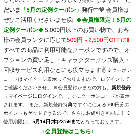
だいま
「5月の定例クーポン」
発行中💚
会員様は
ぜひご活用くださいませ🤗
🍀会員様限定！5月の
定例クーポン🍀
5,000円以上のお買い物で、お客
様の会員ランクに応じて
500円～2,500円OFFに‼
すべての商品に利用可能なクーポンですので、オ
プションの買い足し・キャラクターグッズ購入・
回収サービス利用などにも役立ちます✌
※クーポン
コードはマイページ表示しておりますので、ログインして
ご確認くださいませ。
※会員登録がまだの方も、
新規登録
→マイページにログイン
で、すぐにクーポンコードが表示
されます。 また、新規登録特典ですぐに使える500円分の
ポイントもゲットできるので、さらにお値引き可能に！
※
使用期限は、
5月14日(木)23:59まで
となっております。
↓会員登録はこちら↓