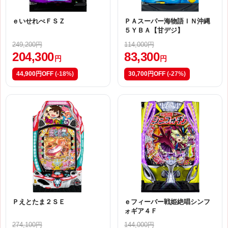
ｅいせれべＦＳＺ
ＰＡスーパー海物語ＩＮ沖縄
５ＹＢＡ【甘デジ】
249,200円
114,000円
204,300
83,300
円
円
44,900円OFF
(-18%)
30,700円OFF
(-27%)
Ｐえとたま２ＳＥ
ｅフィーバー戦姫絶唱シンフ
ォギア４Ｆ
274,100円
144,000円