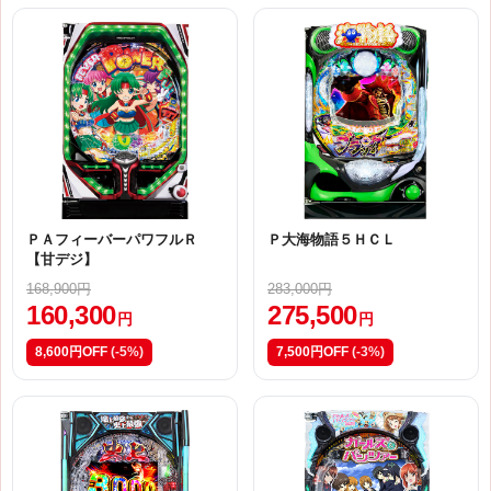
ＰＡフィーバーパワフルＲ
Ｐ大海物語５ＨＣＬ
【甘デジ】
168,900円
283,000円
160,300
275,500
円
円
8,600円OFF
(-5%)
7,500円OFF
(-3%)