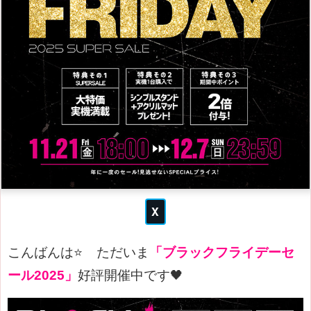
こんばんは⭐
ただいま
「ブラックフライデーセ
ール2025」
好評開催中です🖤