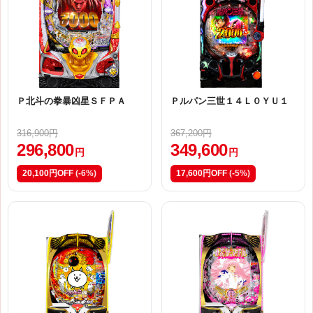
Ｐ北斗の拳暴凶星ＳＦＰＡ
Ｐルパン三世１４Ｌ０ＹＵ１
316,900円
367,200円
296,800
349,600
円
円
20,100円OFF
(-6%)
17,600円OFF
(-5%)