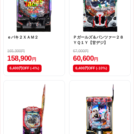
ｅバキ２ＸＡＭ２
Ｐガールズ＆パンツァー２８
ＹＱ１Ｙ【甘デジ】
165,300円
67,000円
158,900
60,600
円
円
6,400円OFF
(-4%)
6,400円OFF
(-10%)