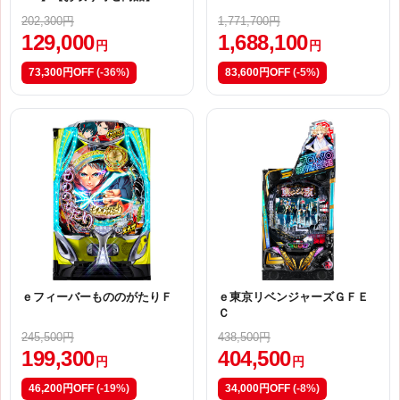
KYO eフィーバー彼女、お借
202,300円
1,771,700円
りします 枠色不問 中古パチン
129,000
1,688,100
コ実機 [スマパチ]No.ps1201
円
円
73,300円OFF
(-36%)
83,600円OFF
(-5%)
ｅフィーバーもののがたりＦ
ｅ東京リベンジャーズＧＦＥ
Ｃ
245,500円
438,500円
199,300
404,500
円
円
46,200円OFF
(-19%)
34,000円OFF
(-8%)