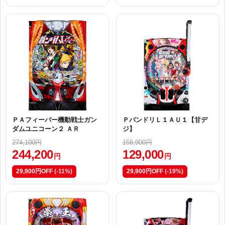
ＰＡフィーバー機動戦士ガン
ＰバンドリＬ１ＡＵ１【甘デ
ダムユニコーン２ ＡＲ
ジ】
274,100円
158,900円
244,200
129,000
円
円
29,900円OFF
(-11%)
29,900円OFF
(-19%)