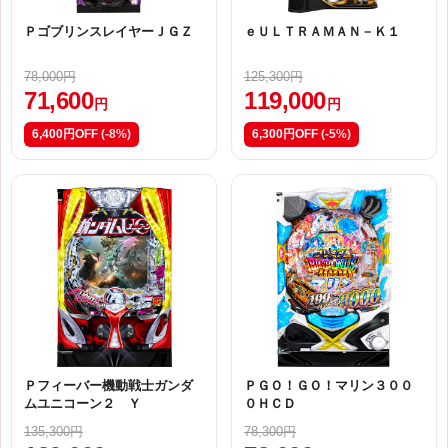
ＰゴブリンスレイヤーＪＧＺ
ｅＵＬＴＲＡＭＡＮ－Ｋ１
78,000円
125,300円
71,600
119,000
円
円
6,400円OFF
(-8%)
6,300円OFF
(-5%)
Ｐフィーバー機動戦士ガンダ
ＰＧＯ！ＧＯ！マリン３００
ムユニコーン２ Ｙ
０ＨＣＤ
135,300円
78,300円