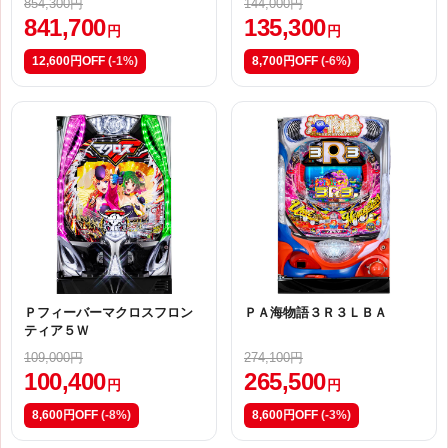
854,300円
144,000円
841,700
135,300
円
円
12,600円OFF
(-1%)
8,700円OFF
(-6%)
Ｐフィーバーマクロスフロン
ＰＡ海物語３Ｒ３ＬＢＡ
ティア５Ｗ
109,000円
274,100円
100,400
265,500
円
円
8,600円OFF
(-8%)
8,600円OFF
(-3%)