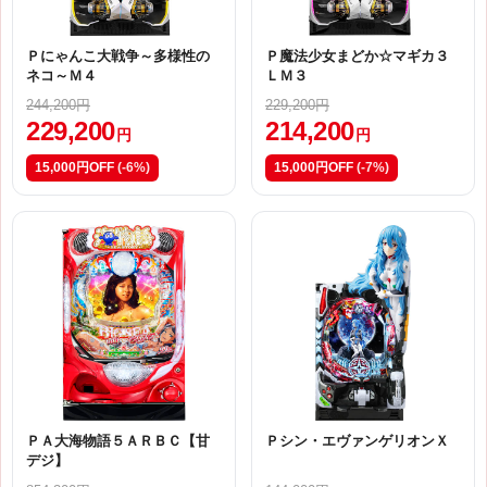
Ｐにゃんこ大戦争～多様性の
Ｐ魔法少女まどか☆マギカ３
ネコ～Ｍ４
ＬＭ３
244,200円
229,200円
229,200
214,200
円
円
15,000円OFF
(-6%)
15,000円OFF
(-7%)
ＰＡ大海物語５ＡＲＢＣ【甘
Ｐシン・エヴァンゲリオンＸ
デジ】