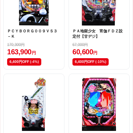
ＰＣＹＢＯＲＧ００９ＶＳ３
ＰＡ地獄少女 宵伽ＦＤＺ設
－Ｋ
定付【甘デジ】
170,300円
67,000円
163,900
60,600
円
円
6,400円OFF
(-4%)
6,400円OFF
(-10%)