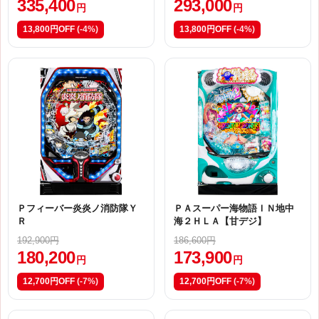
335,400
293,000
円
円
13,800円OFF
(-4%)
13,800円OFF
(-4%)
Ｐフィーバー炎炎ノ消防隊Ｙ
ＰＡスーパー海物語ＩＮ地中
Ｒ
海２ＨＬＡ【甘デジ】
192,900円
186,600円
180,200
173,900
円
円
12,700円OFF
(-7%)
12,700円OFF
(-7%)