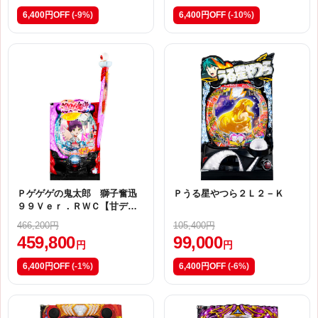
6,400円OFF
(-9%)
6,400円OFF
(-10%)
Ｐゲゲゲの鬼太郎 獅子奮迅
Ｐうる星やつら２Ｌ２－Ｋ
９９Ｖｅｒ．ＲＷＣ【甘デ
ジ】
466,200円
105,400円
459,800
99,000
円
円
6,400円OFF
(-1%)
6,400円OFF
(-6%)