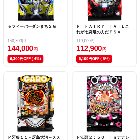
ｅフィーバーダンまち２Ｇ
Ｐ ＦＡＩＲＹ ＴＡＩＬこ
れが七炎竜の力だＦＳＡ
150,300円
119,000円
144,000
112,900
円
円
6,300円OFF
(-4%)
6,100円OFF
(-5%)
Ｐ牙狼１１～冴島大河～ＸＸ
Ｐ江頭２：５０ ｉｎナナシ