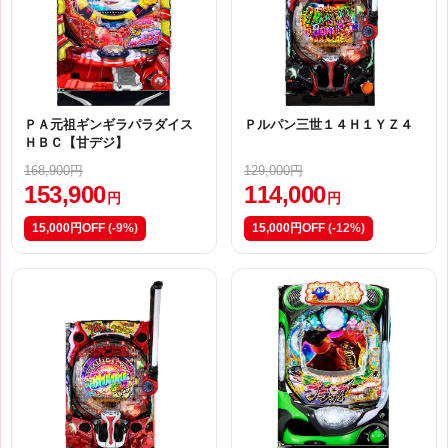
ＰＡ元祖ギンギラパラダイス
Ｐルパン三世１４Ｈ１ＹＺ４
ＨＢＣ【甘デジ】
168,900円
129,000円
153,900
114,000
円
円
15,000円OFF
(-9%)
15,000円OFF
(-12%)