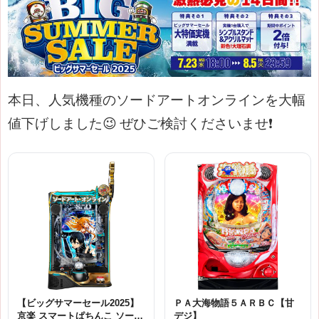
本日、人気機種のソードアートオンラインを大幅
値下げしました😉
ぜひご検討くださいませ❗
【ビッグサマーセール2025】
ＰＡ大海物語５ＡＲＢＣ【甘
京楽 スマートぱちんこ ソード
デジ】