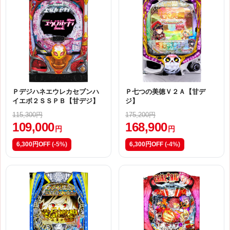
Ｐデジハネエウレカセブンハ
Ｐ七つの美徳Ｖ２Ａ【甘デ
イエボ２ＳＳＰＢ【甘デジ】
ジ】
115,300円
175,200円
109,000
168,900
円
円
6,300円OFF
(-5%)
6,300円OFF
(-4%)