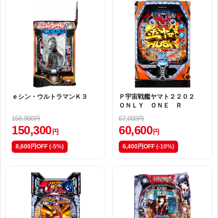
ｅシン・ウルトラマンＫ３
Ｐ宇宙戦艦ヤマト２２０２
ＯＮＬＹ ＯＮＥ Ｒ
158,900円
67,000円
150,300
60,600
円
円
8,600円OFF
(-5%)
6,400円OFF
(-10%)