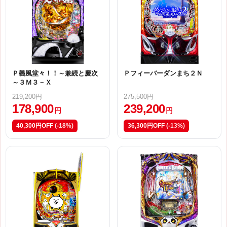
Ｐ義風堂々！！～兼続と慶次
Ｐフィーバーダンまち２Ｎ
～３Ｍ３－Ｘ
219,200円
275,500円
178,900
239,200
円
円
40,300円OFF
(-18%)
36,300円OFF
(-13%)