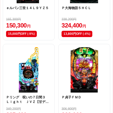
ｅルパン三世１４Ｌ９ＹＺ５
Ｐ大海物語５ＨＣＬ
165,300円
338,200円
150,300
324,400
円
円
15,000円OFF
(-9%)
13,800円OFF
(-4%)
Ｐリング 呪いの７日間３
Ｐ貞子ＦＭＤ
Ｌｉｇｈｔ ＪＶＺ【甘デ
ジ】
349,200円
306,800円