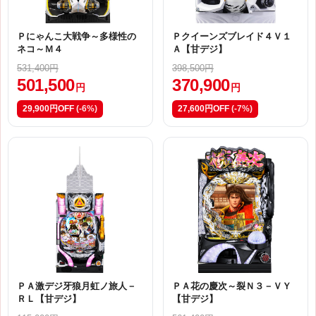
Ｐにゃんこ大戦争～多様性の
Ｐクイーンズブレイド４Ｖ１
ネコ～Ｍ４
Ａ【甘デジ】
531,400円
398,500円
501,500
370,900
円
円
29,900円OFF
(-6%)
27,600円OFF
(-7%)
ＰＡ激デジ牙狼月虹ノ旅人－
ＰＡ花の慶次～裂Ｎ３－ＶＹ
ＲＬ【甘デジ】
【甘デジ】