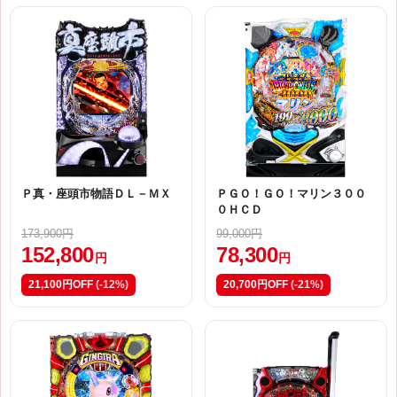
Ｐ真・座頭市物語ＤＬ－ＭＸ
ＰＧＯ！ＧＯ！マリン３００
０ＨＣＤ
173,900円
99,000円
152,800
78,300
円
円
21,100円OFF
(-12%)
20,700円OFF
(-21%)