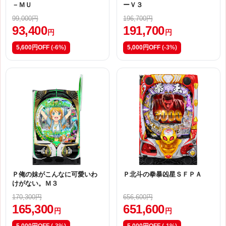
－ＭＵ
ーＶ３
99,000円
196,700円
93,400
191,700
円
円
5,600円OFF
(-6%)
5,000円OFF
(-3%)
Ｐ俺の妹がこんなに可愛いわ
Ｐ北斗の拳暴凶星ＳＦＰＡ
けがない。Ｍ３
170,300円
656,600円
165,300
651,600
円
円