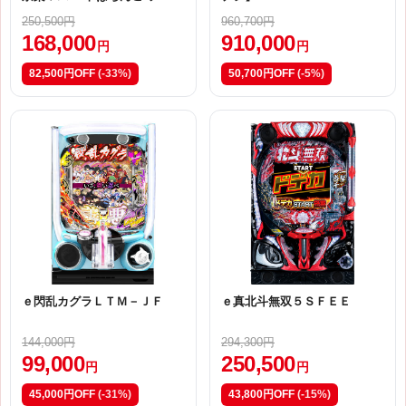
アート・オンライン 中古パチ
250,500円
960,700円
ンコ実機 [スマパチ] [枠
168,000
910,000
名：新枠 ｅＳＡＯ] [4ch対
円
円
応]No.ps0724
82,500円OFF
(-33%)
50,700円OFF
(-5%)
ｅ閃乱カグラＬＴＭ－ＪＦ
ｅ真北斗無双５ＳＦＥＥ
144,000円
294,300円
99,000
250,500
円
円
45,000円OFF
(-31%)
43,800円OFF
(-15%)