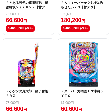
Ｐとある科学の超電磁砲 最
ＰＡフィーバーかぐや様は告
強御坂ＶｅｒＲＶＺ【甘デ
らせたいＹＧ【甘デジ】
ジ】
73,000円
186,600円
66,600
180,200
円
円
6,400円OFF
(-9%)
6,400円OFF
(-3%)
Ｐゲゲゲの鬼太郎 獅子奮迅
Ｐスーパー海物語ＩＮ沖縄５
ＲＲＺ
ＹＴＣ
73,000円
67,000円
66,600
60,600
円
円