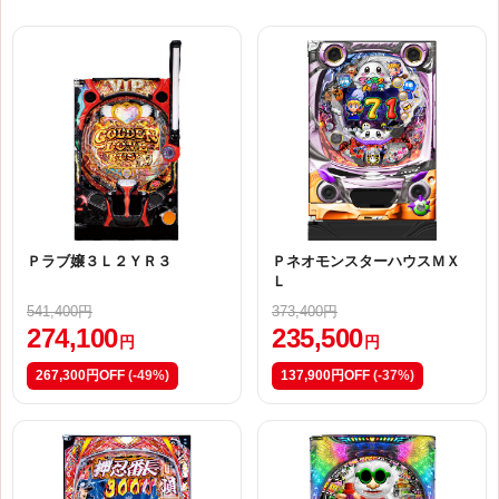
Ｐラブ嬢３Ｌ２ＹＲ３
ＰネオモンスターハウスＭＸ
Ｌ
541,400円
373,400円
274,100
235,500
円
円
267,300円OFF
(-49%)
137,900円OFF
(-37%)