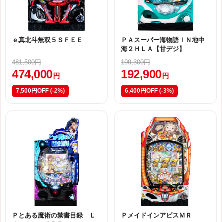
ｅ真北斗無双５ＳＦＥＥ
ＰＡスーパー海物語ＩＮ地中
海２ＨＬＡ【甘デジ】
481,500円
199,300円
474,000
192,900
円
円
7,500円OFF
(-2%)
6,400円OFF
(-3%)
Ｐとある魔術の禁書目録 Ｌ
ＰメイドインアビスＭＲ