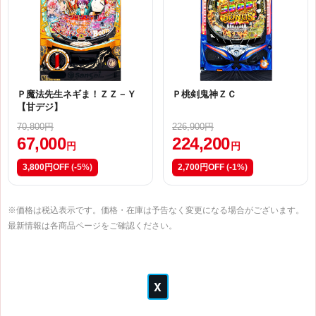
Ｐ魔法先生ネギま！ＺＺ－Ｙ
Ｐ桃剣鬼神ＺＣ
【甘デジ】
70,800円
226,900円
67,000
224,200
円
円
3,800円OFF
(-5%)
2,700円OFF
(-1%)
※価格は税込表示です。価格・在庫は予告なく変更になる場合がございます。
最新情報は各商品ページをご確認ください。