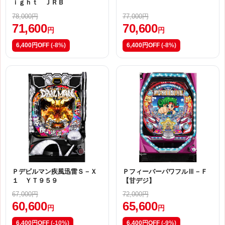
ｉｇｈｔ ＪＲＢ
78,000円
77,000円
71,600
70,600
円
円
6,400円OFF
(-8%)
6,400円OFF
(-8%)
Ｐデビルマン疾風迅雷Ｓ－Ｘ
ＰフィーバーパワフルⅢ－Ｆ
１ ＹＴ９５９
【甘デジ】
67,000円
72,000円
60,600
65,600
円
円
6,400円OFF
(-10%)
6,400円OFF
(-9%)