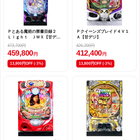
Ｐとある魔術の禁書目録２
Ｐクイーンズブレイド４Ｖ１
Ｌｉｇｈｔ ＪＷＸ【甘デ
Ａ【甘デジ】
ジ】
473,700円
426,200円
459,800
412,400
円
円
13,900円OFF
(-3%)
13,800円OFF
(-3%)