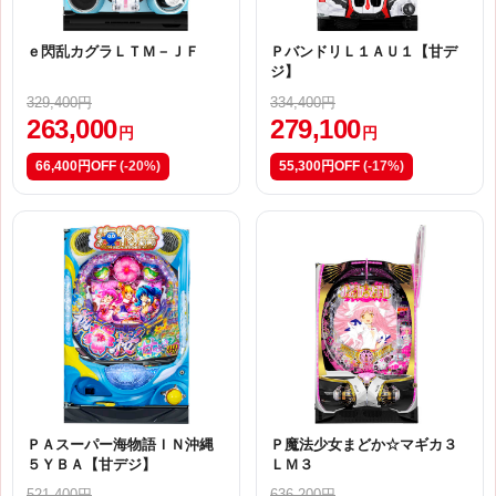
ｅ閃乱カグラＬＴＭ－ＪＦ
ＰバンドリＬ１ＡＵ１【甘デ
ジ】
329,400円
334,400円
263,000
279,100
円
円
66,400円OFF
(-20%)
55,300円OFF
(-17%)
ＰＡスーパー海物語ＩＮ沖縄
Ｐ魔法少女まどか☆マギカ３
５ＹＢＡ【甘デジ】
ＬＭ３
521,400円
636,200円