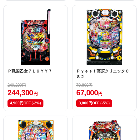
Ｐ戦国乙女７Ｌ９ＹＹ７
Ｐｙｅｓ！高須クリニックＣ
Ｓ２
249,200円
70,800円
244,300
67,000
円
円
4,900円OFF
(-2%)
3,800円OFF
(-5%)