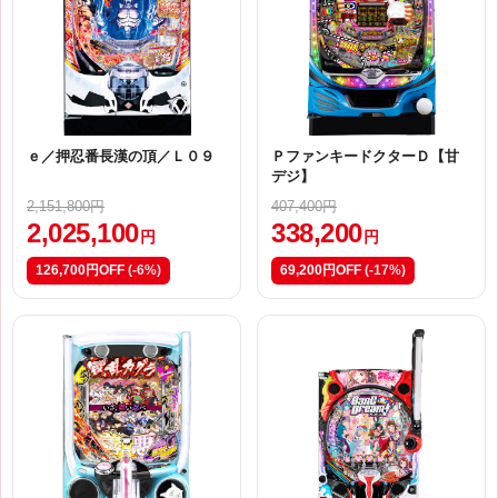
ｅ／押忍番長漢の頂／Ｌ０９
ＰファンキードクターＤ【甘
デジ】
2,151,800円
407,400円
2,025,100
338,200
円
円
126,700円OFF
(-6%)
69,200円OFF
(-17%)