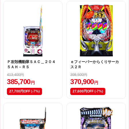
Ｐ攻殻機動隊ＳＡＣ＿２０４
ｅフィーバーからくりサーカ
５ＡＨ－ＲＳ
ス２Ｒ
413,400円
398,500円
385,700
370,900
円
円
27,700円OFF
(-7%)
27,600円OFF
(-7%)