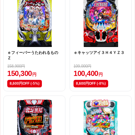
ｅフィーバーうたわれるもの
ｅキャッツアイ３Ｈ４ＹＺ３
Ｚ
158,900円
109,000円
150,300
100,400
円
円
8,600円OFF
(-5%)
8,600円OFF
(-8%)