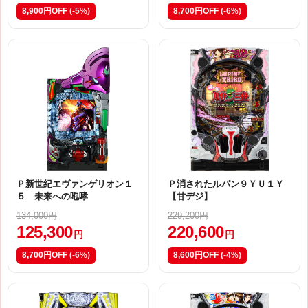
8,900円OFF
(-5%)
8,700円OFF
(-6%)
Ｐ新世紀エヴァンゲリオン１
Ｐ消されたルパン９ＹＵ１Ｙ
５ 未来への咆哮
【甘デジ】
134,000円
229,200円
125,300
220,600
円
円
8,700円OFF
(-6%)
8,600円OFF
(-4%)