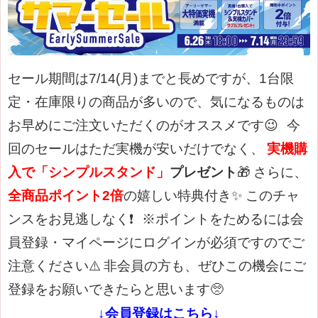
セール期間は7/14(月)までと長めですが、
1台限
定・在庫限りの商品が多いので、
気になるものは
お早めにご注文いただくのがオススメです😉
今
回のセールはただ実機が安いだけでなく、
実機購
入で「シンプルスタンド」
プレゼント
🎁
さらに、
全商品ポイント2倍
の嬉しい特典付き✨
このチャ
ンスをお見逃しなく❗
※ポイントをためるには会
員登録・マイページにログインが必須ですのでご
注意ください⚠️
非会員の方も、ぜひこの機会にご
登録をお願いできたらと思います🥺
↓会員登録はこちら↓