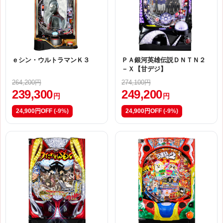
ｅシン・ウルトラマンＫ３
ＰＡ銀河英雄伝説ＤＮＴＮ２
－Ｘ【甘デジ】
264,200円
274,100円
239,300
249,200
円
円
24,900円OFF
(-9%)
24,900円OFF
(-9%)