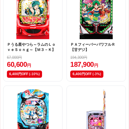
Ｐうる星やつら～ラムのＬｏ
ＰＡフィーバーパワフルＲ
ｖｅＳｏｎｇ～【Ｍ３－Ｋ】
【甘デジ】
67,000円
194,300円
60,600
187,900
円
円
6,400円OFF
(-10%)
6,400円OFF
(-3%)