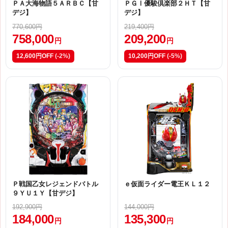
ＰＡ大海物語５ＡＲＢＣ【甘
ＰＧⅠ優駿倶楽部２ＨＴ【甘
デジ】
デジ】
770,600円
219,400円
758,000
209,200
円
円
12,600円OFF
(-2%)
10,200円OFF
(-5%)
Ｐ戦国乙女レジェンドバトル
ｅ仮面ライダー電王ＫＬ１２
９ＹＵ１Ｙ【甘デジ】
192,900円
144,000円
184,000
135,300
円
円