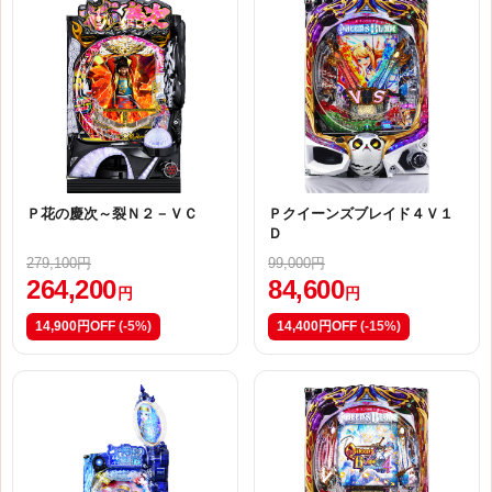
Ｐ花の慶次～裂Ｎ２－ＶＣ
Ｐクイーンズブレイド４Ｖ１
Ｄ
279,100円
99,000円
264,200
84,600
円
円
14,900円OFF
(-5%)
14,400円OFF
(-15%)