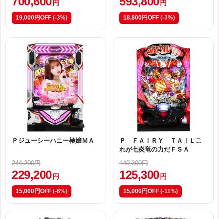
700,600
593,800
円
円
19,000円OFF
(-3%)
18,800円OFF
(-3%)
Ｐジューシーハニー極嬢ＭＡ
Ｐ ＦＡＩＲＹ ＴＡＩＬこ
れが七炎竜の力だＦＳＡ
244,200円
140,300円
229,200
125,300
円
円
15,000円OFF
(-6%)
15,000円OFF
(-11%)