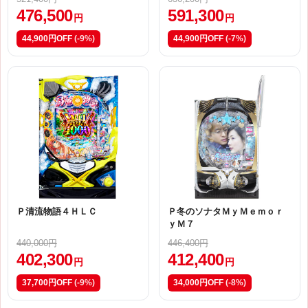
476,500
591,300
円
円
44,900円OFF
(-9%)
44,900円OFF
(-7%)
Ｐ清流物語４ＨＬＣ
Ｐ冬のソナタＭｙＭｅｍｏｒ
ｙＭ７
440,000円
446,400円
402,300
412,400
円
円
37,700円OFF
(-9%)
34,000円OFF
(-8%)