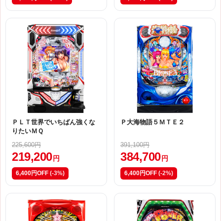
ＰＬＴ世界でいちばん強くな
Ｐ大海物語５ＭＴＥ２
りたいＭＱ
225,600円
391,100円
219,200
384,700
円
円
6,400円OFF
(-3%)
6,400円OFF
(-2%)