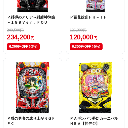
Ｐ緋弾のアリア～緋緋神降臨
Ｐ百花繚乱ＦＨ－ＴＦ
～１９９Ｖｅｒ．ＦＱＵ
240,500円
126,300円
234,200
120,000
円
円
6,300円OFF
(-3%)
6,300円OFF
(-5%)
Ｐ盾の勇者の成り上がりＧＦ
ＰＡギンパラ夢幻カーニバル
ＰＣ
ＨＢＡ【甘デジ】