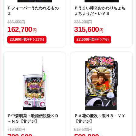
Ｐフィーバーうたわれるもの
Ｐうまい棒２おかわりちょち
Ｚ
ょちょうだ～いＶ３
186,600円
338,200円
162,700
315,600
円
円
23,900円OFF
(-13%)
22,600円OFF
(-7%)
Ｐ中森明菜・歌姫伝説愛ＫＤ
ＰＡ花の慶次～裂Ｎ３－ＶＹ
－ＮＳ【甘デジ】
【甘デジ】
719,600円
612,600円