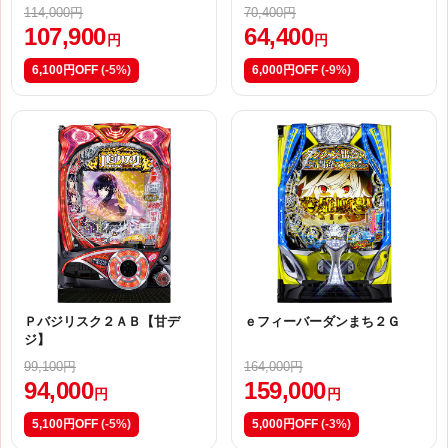
114,000円
70,400円
107,900
64,400
円
円
6,100円OFF
(-5%)
6,000円OFF
(-9%)
Ｐバジリスク２ＡＢ【甘デ
ｅフィーバーダンまち２Ｇ
ジ】
99,100円
164,000円
94,000
159,000
円
円
5,100円OFF
(-5%)
5,000円OFF
(-3%)