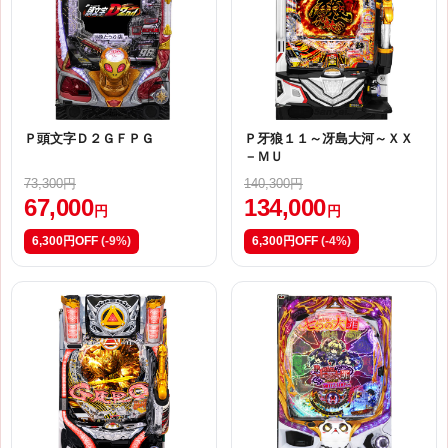
Ｐ頭文字Ｄ２ＧＦＰＧ
Ｐ牙狼１１～冴島大河～ＸＸ
－ＭＵ
73,300円
140,300円
67,000
134,000
円
円
6,300円OFF
(-9%)
6,300円OFF
(-4%)