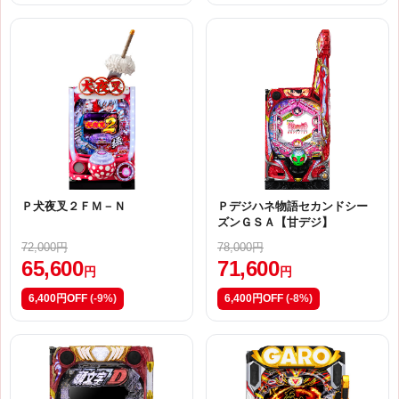
Ｐ犬夜叉２ＦＭ－Ｎ
Ｐデジハネ物語セカンドシー
ズンＧＳＡ【甘デジ】
72,000円
78,000円
65,600
71,600
円
円
6,400円OFF
(-9%)
6,400円OFF
(-8%)