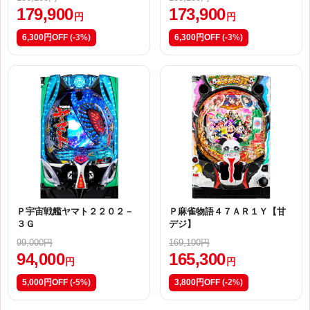
179,900
173,900
円
円
6,300円OFF
(-3%)
6,300円OFF
(-3%)
Ｐ宇宙戦艦ヤマト２２０２－
Ｐ麻雀物語４７ＡＲ１Ｙ【甘
３Ｇ
デジ】
99,000円
169,100円
94,000
165,300
円
円
5,000円OFF
(-5%)
3,800円OFF
(-2%)