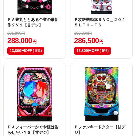
ＰＡ豊丸ととある企業の最新
Ｐ攻殻機動隊ＳＡＣ＿２０４
作２Ｖ１【甘デジ】
５ＬＴＨ－ＴＳ
301,800円
300,300円
288,000
286,500
円
円
13,800円OFF
(-5%)
13,800円OFF
(-5%)
ＰＡフィーバーかぐや様は告
Ｐファンキードクター【甘デ
らせたいＹＧ【甘デジ】
ジ】