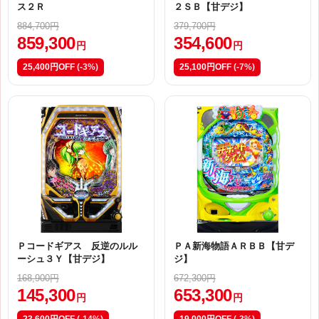
ス２Ｒ
２ＳＢ【甘デジ】
884,700円
379,700円
859,300
354,600
円
円
25,400円OFF
(-3%)
25,100円OFF
(-7%)
Ｐコードギアス 反逆のルル
ＰＡ新海物語ＡＲＢＢ【甘デ
ーシュ３Ｙ【甘デジ】
ジ】
168,900円
672,300円
145,300
653,300
円
円