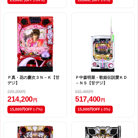
23,600円OFF
(-14%)
19,000円OFF
(-3%)
Ｐ真・花の慶次３Ｎ－Ｋ【甘
Ｐ中森明菜・歌姫伝説愛ＫＤ
デジ】
－ＮＳ【甘デジ】
229,200円
532,400円
214,200
517,400
円
円
15,000円OFF
(-7%)
15,000円OFF
(-3%)