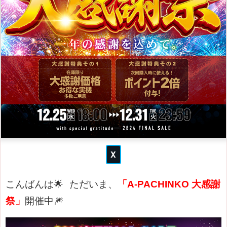
こんばんは🌟
ただいま、
「A-PACHINKO 大感謝
祭」
開催中🎆