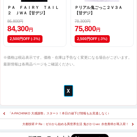
ＰＡ ＦＡＩＲＹ ＴＡＩＬ
Ｐリアル鬼ごっこ２Ｖ３Ａ
２ ＪＷＡ【甘デジ】
【甘デジ】
86,800円
78,300円
84,300
75,800
円
円
2,500円OFF
(-3%)
2,500円OFF
(-3%)
※価格は税込表示です。価格・在庫は予告なく変更になる場合がございます。
最新情報は各商品ページをご確認ください。
「A-PACHINKO 大感謝祭」スタート！本日の値下げ情報もお見逃しなく♪
大都技研 P Re：ゼロから始める異世界生活 鬼がかりver. 水色青枠が再入荷！