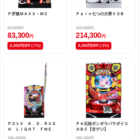
Ｐ牙狼ＭＡＸＸ－ＭＣ
Ｐｓｉｎ七つの大罪Ｖ３Ｂ
89,600円
220,600円
83,300
214,300
円
円
6,300円OFF
(-7%)
6,300円OFF
(-3%)
ＰストＶ Ｋ．Ｏ．ＲＵＳ
ＰＡ元祖ギンギラパラダイス
Ｈ ＬＩＧＨＴ ＦＷＥ
ＨＢＣ【甘デジ】
186,200円
180,200円