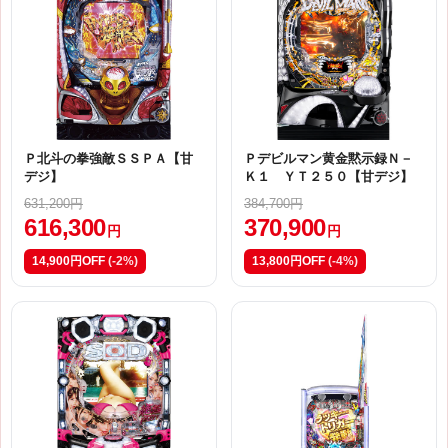
Ｐ北斗の拳強敵ＳＳＰＡ【甘
Ｐデビルマン黄金黙示録Ｎ－
デジ】
Ｋ１ ＹＴ２５０【甘デジ】
631,200円
384,700円
616,300
370,900
円
円
14,900円OFF
(-2%)
13,800円OFF
(-4%)