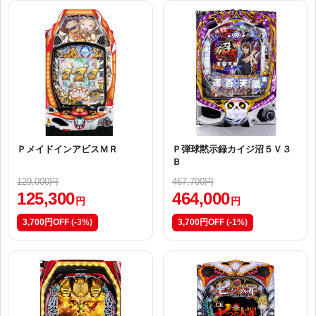
ＰメイドインアビスＭＲ
Ｐ弾球黙示録カイジ沼５Ｖ３
Ｂ
129,000円
467,700円
125,300
464,000
円
円
3,700円OFF
(-3%)
3,700円OFF
(-1%)