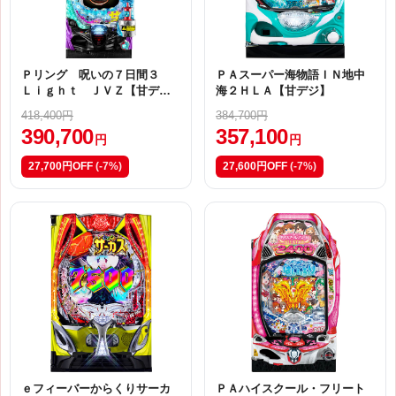
Ｐリング 呪いの７日間３
ＰＡスーパー海物語ＩＮ地中
Ｌｉｇｈｔ ＪＶＺ【甘デ
海２ＨＬＡ【甘デジ】
ジ】
418,400円
384,700円
390,700
357,100
円
円
27,700円OFF
(-7%)
27,600円OFF
(-7%)
ｅフィーバーからくりサーカ
ＰＡハイスクール・フリート