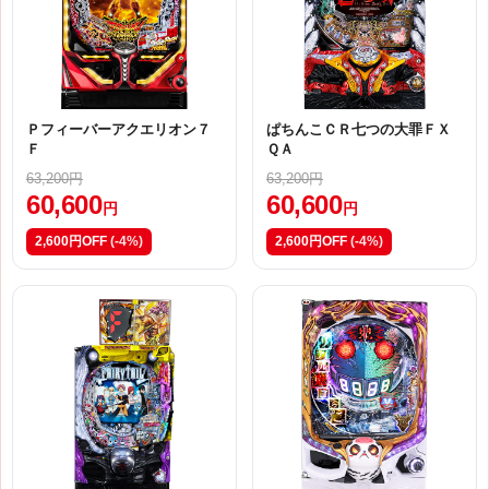
Ｐフィーバーアクエリオン７
ぱちんこＣＲ七つの大罪ＦＸ
Ｆ
ＱＡ
63,200円
63,200円
60,600
60,600
円
円
2,600円OFF
(-4%)
2,600円OFF
(-4%)