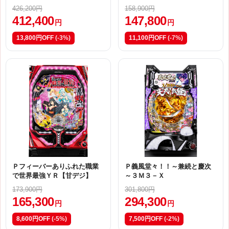
426,200円
158,900円
412,400
147,800
円
円
13,800円OFF
(-3%)
11,100円OFF
(-7%)
Ｐフィーバーありふれた職業
Ｐ義風堂々！！～兼続と慶次
で世界最強ＹＲ【甘デジ】
～３Ｍ３－Ｘ
173,900円
301,800円
165,300
294,300
円
円
8,600円OFF
(-5%)
7,500円OFF
(-2%)