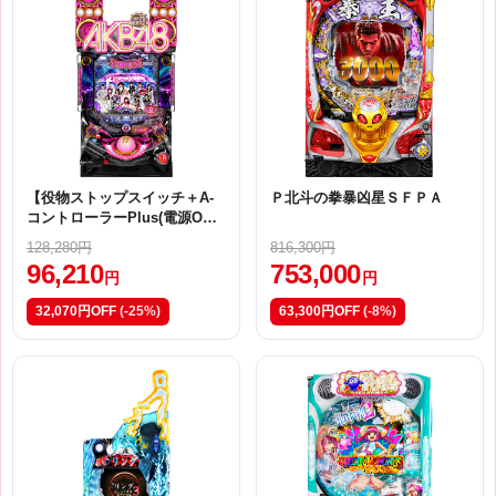
【役物ストップスイッチ＋A-
Ｐ北斗の拳暴凶星ＳＦＰＡ
コントローラーPlus(電源ON/
OFF機能有)＋A-コンバーター
128,280円
816,300円
加工付き！】京楽 CRぱちんこ
96,210
753,000
AKB-3 誇りの丘 No.10245
円
円
32,070円OFF
(-25%)
63,300円OFF
(-8%)