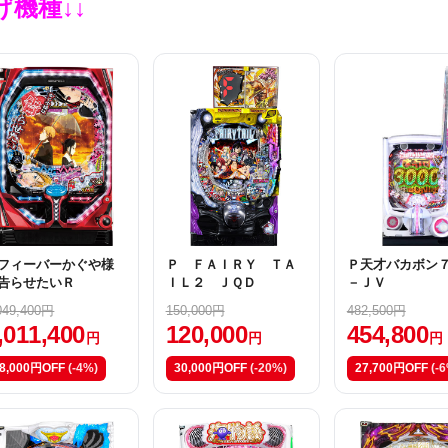
げ機種↓↓
フィーバーかぐや様
Ｐ ＦＡＩＲＹ ＴＡ
Ｐ天才バカボン
告らせたいＲ
ＩＬ２ ＪＱＤ
－ＪＶ
049,400円
150,000円
482,500円
,011,400
120,000
454,800
円
円
円
8,000円OFF
(-4%)
30,000円OFF
(-20%)
27,700円OFF
(-