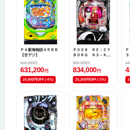
ＰＡ新海物語ＡＲＢＢ
Ｐ００９ ＲＥ：ＣＹ
Ｐ
【甘デジ】
ＢＯＲＧ Ｎ３－Ｋ
３
【甘デジ】
656,600円
859,300円
44
631,200
834,000
4
円
円
25,400円OFF
(-4%)
25,300円OFF
(-3%)
2