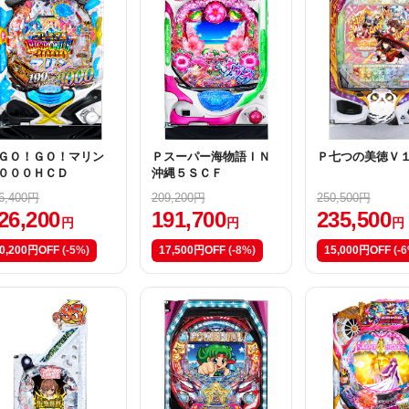
ＧＯ！ＧＯ！マリン
Ｐスーパー海物語ＩＮ
Ｐ七つの美徳Ｖ
０００ＨＣＤ
沖縄５ＳＣＦ
6,400円
209,200円
250,500円
26,200
191,700
235,500
円
円
円
0,200円OFF
(-5%)
17,500円OFF
(-8%)
15,000円OFF
(-