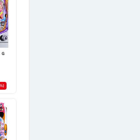
１Ｇ
6%)