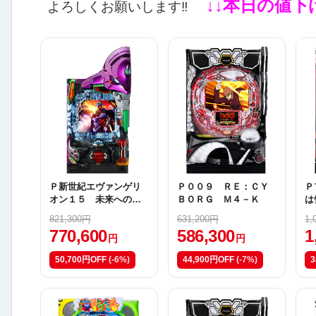
↓↓本日の値下
よろしくお願いします‼
Ｐ新世紀エヴァンゲリ
Ｐ００９ ＲＥ：ＣＹ
Ｐ
オン１５ 未来への咆
ＢＯＲＧ Ｍ４－Ｋ
は
哮
821,300円
631,200円
1,
770,600
586,300
1
円
円
50,700円OFF
(-6%)
44,900円OFF
(-7%)
3