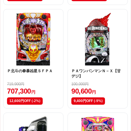
Ｐ北斗の拳暴凶星ＳＦＰＡ
ＰＡワンパンマンＮ－Ｘ【甘
デジ】
719,900円
100,000円
707,300
90,600
円
円
12,600円OFF
(-2%)
9,400円OFF
(-9%)