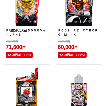
Ｐ地獄少女覚醒３０００Ｖｅ
Ｐ００９ ＲＥ：ＣＹＢＯＲ
ｒ．ＦＨＺ
Ｇ Ｍ４－Ｋ
78,000円
67,000円
71,600
60,600
円
円
6,400円OFF
(-8%)
6,400円OFF
(-10%)