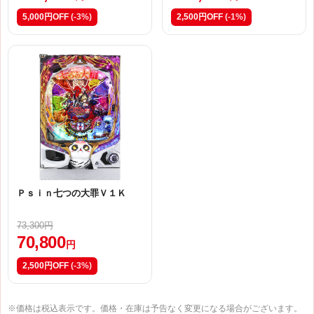
5,000円OFF
(-3%)
2,500円OFF
(-1%)
Ｐｓｉｎ七つの大罪Ｖ１Ｋ
73,300円
70,800
円
2,500円OFF
(-3%)
※価格は税込表示です。価格・在庫は予告なく変更になる場合がございます。