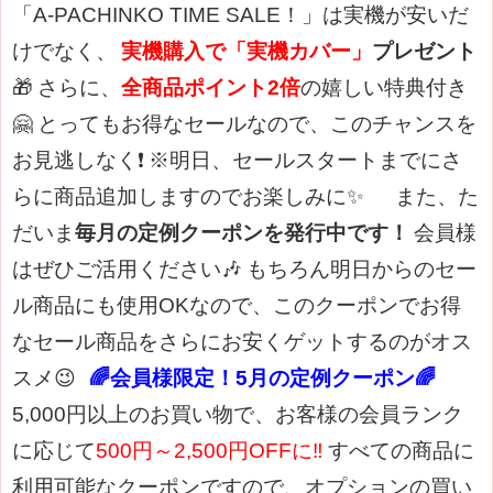
「A-PACHINKO TIME SALE！」は実機が安いだ
けでなく、
実機購入で「実機カバー」
プレゼント
🎁
さらに、
全商品ポイント2倍
の嬉しい特典付き
🤗
とってもお得なセールなので、このチャンスを
お見逃しなく❗
※明日、セールスタートまでにさ
らに商品追加しますのでお楽しみに✨
また、た
だいま
毎月の定例クーポンを発行中です！
会員様
はぜひご活用ください🎶
もちろん明日からのセー
ル商品にも使用OKなので、このクーポンでお得
なセール商品をさらにお安くゲットするのがオス
スメ😉
🌈会員様限定！5月の定例クーポン🌈
5,000円以上のお買い物で、お客様の会員ランク
に応じて
500円～2,500円OFFに‼
すべての商品に
利用可能なクーポンですので、オプションの買い