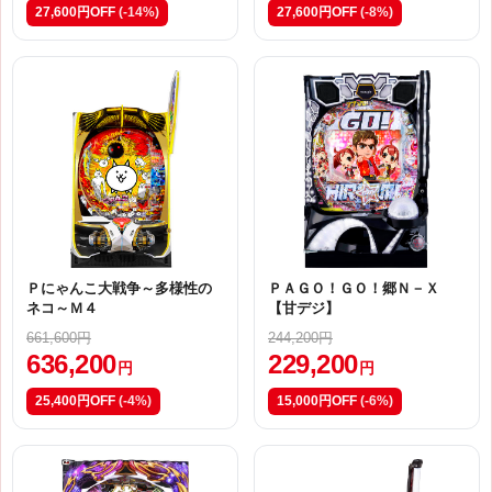
27,600円OFF
(-14%)
27,600円OFF
(-8%)
Ｐにゃんこ大戦争～多様性の
ＰＡＧＯ！ＧＯ！郷Ｎ－Ｘ
ネコ～Ｍ４
【甘デジ】
661,600円
244,200円
636,200
229,200
円
円
25,400円OFF
(-4%)
15,000円OFF
(-6%)