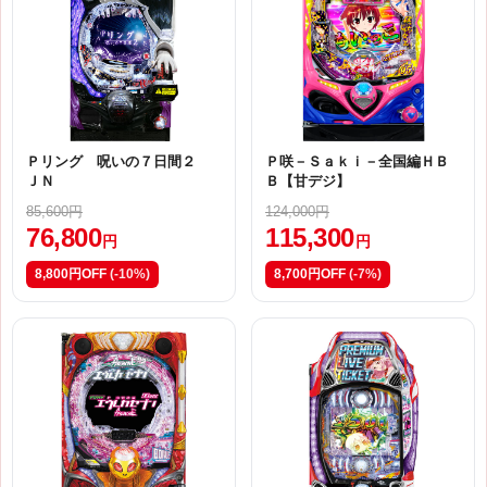
Ｐリング 呪いの７日間２
Ｐ咲－Ｓａｋｉ－全国編ＨＢ
ＪＮ
Ｂ【甘デジ】
85,600円
124,000円
76,800
115,300
円
円
8,800円OFF
(-10%)
8,700円OFF
(-7%)