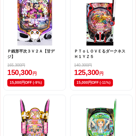
Ｐ銭形平次３Ｖ２Ａ【甘デ
ＰＴｏＬＯＶＥるダークネス
ジ】
Ｈ１ＹＺ５
165,300円
140,300円
150,300
125,300
円
円
15,000円OFF
(-9%)
15,000円OFF
(-11%)