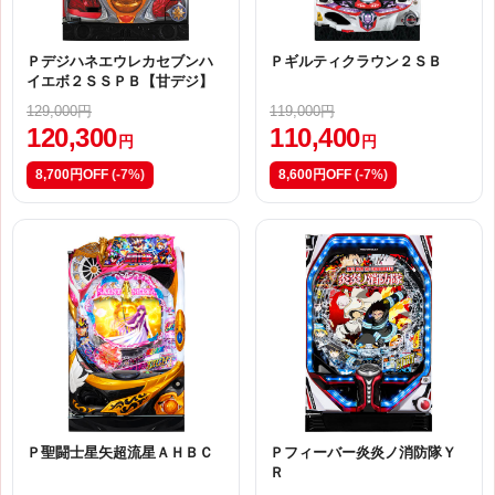
Ｐデジハネエウレカセブンハ
Ｐギルティクラウン２ＳＢ
イエボ２ＳＳＰＢ【甘デジ】
129,000円
119,000円
120,300
110,400
円
円
8,700円OFF
(-7%)
8,600円OFF
(-7%)
Ｐ聖闘士星矢超流星ＡＨＢＣ
Ｐフィーバー炎炎ノ消防隊Ｙ
Ｒ