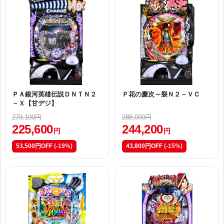
ＰＡ銀河英雄伝説ＤＮＴＮ２
Ｐ花の慶次～裂Ｎ２－ＶＣ
－Ｘ【甘デジ】
279,100円
288,000円
225,600
244,200
円
円
53,500円OFF
(-19%)
43,800円OFF
(-15%)