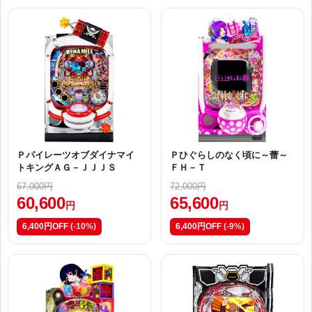
Ｐパイレーツオブダイナマイ
Ｐひぐらしのなく頃に～蕾～
トキングＡＧ－ＪＪＪＳ
ＦＨ－Ｔ
67,000円
72,000円
60,600
65,600
円
円
6,400円OFF
(-10%)
6,400円OFF
(-9%)