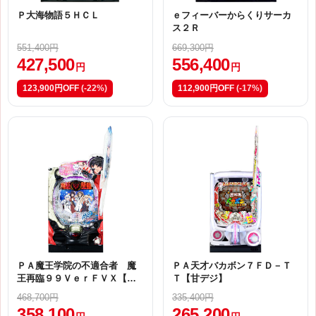
Ｐ大海物語５ＨＣＬ
ｅフィーバーからくりサーカ
ス２Ｒ
551,400円
669,300円
427,500
556,400
円
円
123,900円OFF
(-22%)
112,900円OFF
(-17%)
ＰＡ魔王学院の不適合者 魔
ＰＡ天才バカボン７ＦＤ－Ｔ
王再臨９９ＶｅｒＦＶＸ【甘
Ｔ【甘デジ】
デジ】
468,700円
335,400円
358,100
265,200