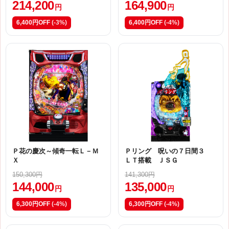
214,200
164,900
円
円
6,400円OFF
(-3%)
6,400円OFF
(-4%)
Ｐ花の慶次～傾奇一転Ｌ－Ｍ
Ｐリング 呪いの７日間３
Ｘ
ＬＴ搭載 ＪＳＧ
150,300円
141,300円
144,000
135,000
円
円
6,300円OFF
(-4%)
6,300円OFF
(-4%)