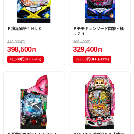
Ｐ清流物語４ＨＬＣ
Ｐモモキュンソード閃撃～極
～ＺＨ
440,000円
368,400円
398,500
329,400
円
円
41,500円OFF
(-9%)
39,000円OFF
(-11%)