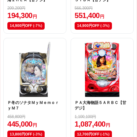
209,200円
566,300円
194,300
551,400
円
円
14,900円OFF
(-7%)
14,900円OFF
(-3%)
Ｐ冬のソナタＭｙＭｅｍｏｒ
ＰＡ大海物語５ＡＲＢＣ【甘
ｙＭ７
デジ】
458,800円
1,100,100円
445,000
1,087,400
円
円
13,800円OFF
(-3%)
12,700円OFF
(-1%)