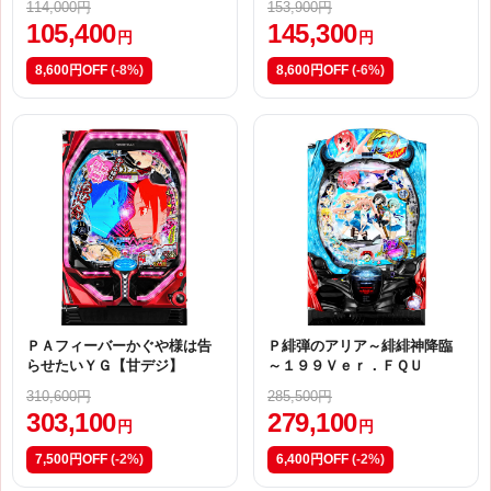
114,000円
153,900円
105,400
145,300
円
円
8,600円OFF
(-8%)
8,600円OFF
(-6%)
ＰＡフィーバーかぐや様は告
Ｐ緋弾のアリア～緋緋神降臨
らせたいＹＧ【甘デジ】
～１９９Ｖｅｒ．ＦＱＵ
310,600円
285,500円
303,100
279,100
円
円
7,500円OFF
(-2%)
6,400円OFF
(-2%)