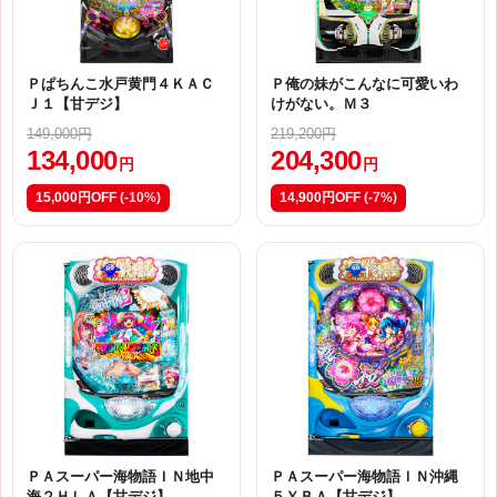
Ｐぱちんこ水戸黄門４ＫＡＣ
Ｐ俺の妹がこんなに可愛いわ
Ｊ１【甘デジ】
けがない。Ｍ３
149,000円
219,200円
134,000
204,300
円
円
15,000円OFF
(-10%)
14,900円OFF
(-7%)
ＰＡスーパー海物語ＩＮ地中
ＰＡスーパー海物語ＩＮ沖縄
海２ＨＬＡ【甘デジ】
５ＹＢＡ【甘デジ】