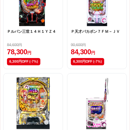
Ｐルパン三世１４Ｈ１ＹＺ４
Ｐ天才バカボン７ＦＭ－ＪＶ
84,600円
90,600円
78,300
84,300
円
円
6,300円OFF
(-7%)
6,300円OFF
(-7%)