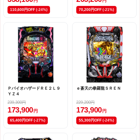
円
円
110,600円OFF
(-24%)
70,200円OFF
(-21%)
ＰバイオハザードＲＥ２Ｌ９
ｅ蒼天の拳羅龍ＳＲＥＮ
ＹＺ４
239,300円
229,200円
173,900
173,900
円
円
65,400円OFF
(-27%)
55,300円OFF
(-24%)