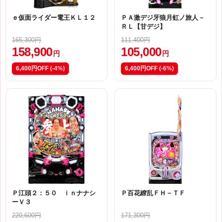
ｅ仮面ライダー電王ＫＬ１２
ＰＡ激デジ牙狼月虹ノ旅人－
ＲＬ【甘デジ】
165,300円
111,400円
158,900
105,000
円
円
6,400円OFF
(-4%)
6,400円OFF
(-6%)
Ｐ江頭２：５０ ｉｎナナシ
Ｐ百花繚乱ＦＨ－ＴＦ
ーＶ３
220,600円
171,300円