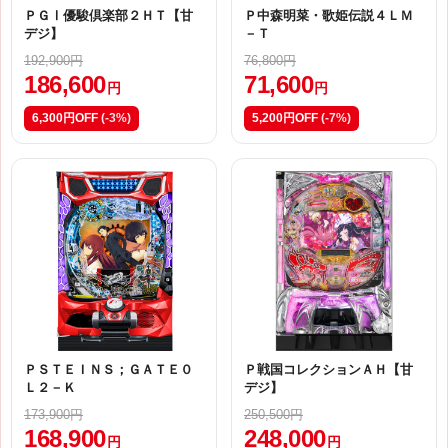
ＰＧⅠ優駿倶楽部２ＨＴ【甘
Ｐ中森明菜・歌姫伝説４ＬＭ
デジ】
－Ｔ
192,900円
76,800円
186,600
71,600
円
円
6,300円OFF
(-3%)
5,200円OFF
(-7%)
ＰＳＴＥＩＮＳ；ＧＡＴＥ０
Ｐ戦国コレクションＡＨ【甘
Ｌ２－Ｋ
デジ】
173,900円
250,500円
168,900
248,000
円
円