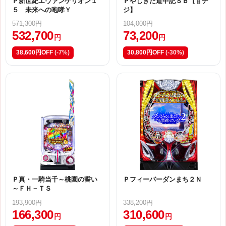
Ｐ新世紀エヴァンゲリオン１
Ｐやじきた道中記ＳＢ【甘デ
５ 未来への咆哮Ｙ
ジ】
571,300円
104,000円
532,700
73,200
円
円
38,600円OFF
(-7%)
30,800円OFF
(-30%)
Ｐ真・一騎当千～桃園の誓い
Ｐフィーバーダンまち２Ｎ
～ＦＨ－ＴＳ
193,900円
338,200円
166,300
310,600
円
円