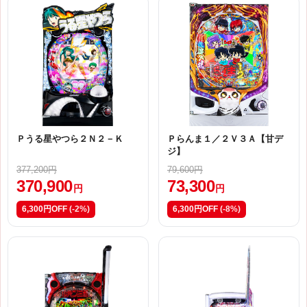
Ｐうる星やつら２Ｎ２－Ｋ
Ｐらんま１／２Ｖ３Ａ【甘デ
ジ】
377,200円
79,600円
370,900
73,300
円
円
6,300円OFF
(-2%)
6,300円OFF
(-8%)