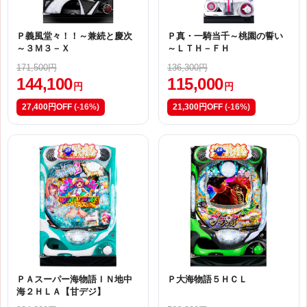
Ｐ義風堂々！！～兼続と慶次
Ｐ真・一騎当千～桃園の誓い
～３Ｍ３－Ｘ
～ＬＴＨ－ＦＨ
171,500円
136,300円
144,100
115,000
円
円
27,400円OFF
(-16%)
21,300円OFF
(-16%)
ＰＡスーパー海物語ＩＮ地中
Ｐ大海物語５ＨＣＬ
海２ＨＬＡ【甘デジ】