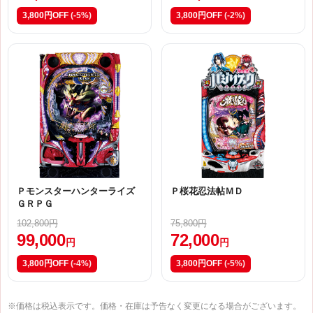
3,800円OFF
(-5%)
3,800円OFF
(-2%)
Ｐモンスターハンターライズ
Ｐ桜花忍法帖ＭＤ
ＧＲＰＧ
102,800円
75,800円
99,000
72,000
円
円
3,800円OFF
(-4%)
3,800円OFF
(-5%)
※価格は税込表示です。価格・在庫は予告なく変更になる場合がございます。