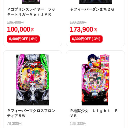
Ｐゴブリンスレイヤー ラッ
ｅフィーバーダンまち２Ｇ
キートリガーＶｅｒＪＶＲ
106,400円
180,200円
100,000
173,900
円
円
6,400円OFF
(-6%)
6,300円OFF
(-3%)
Ｐフィーバーマクロスフロン
Ｐ地獄少女 Ｌｉｇｈｔ Ｆ
ティア５Ｗ
ＶＢ
78,300円
136,300円