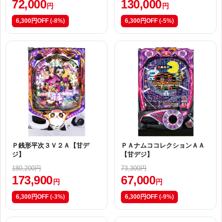
72,000
130,000
円
円
6,300円OFF
(-8%)
6,300円OFF
(-5%)
Ｐ銭形平次３Ｖ２Ａ【甘デ
ＰＡナムココレクションＡＡ
ジ】
【甘デジ】
180,200円
73,300円
173,900
67,000
円
円
6,300円OFF
(-3%)
6,300円OFF
(-9%)