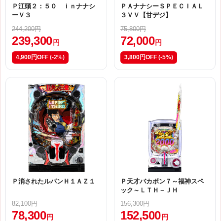
Ｐ江頭２：５０ ｉｎナナシ
ＰＡナナシーＳＰＥＣＩＡＬ
ーＶ３
３ＶＶ【甘デジ】
244,200円
75,800円
239,300
72,000
円
円
4,900円OFF
(-2%)
3,800円OFF
(-5%)
Ｐ消されたルパンＨ１ＡＺ１
Ｐ天才バカボン７～福神スペ
ック～ＬＴＨ－ＪＨ
82,100円
156,300円
78,300
152,500
円
円