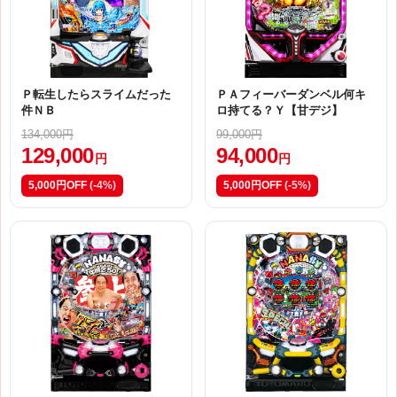
Ｐ転生したらスライムだった
ＰＡフィーバーダンベル何キ
件ＮＢ
ロ持てる？Ｙ【甘デジ】
134,000円
99,000円
129,000
94,000
円
円
5,000円OFF
(-4%)
5,000円OFF
(-5%)