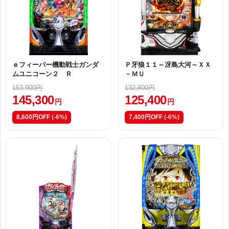
ｅフィーバー機動戦士ガンダ
Ｐ牙狼１１～冴島大河～ＸＸ
ムユニコーン２ Ｒ
－ＭＵ
153,900円
132,800円
145,300
125,400
円
円
8,600円OFF
(-6%)
7,400円OFF
(-6%)