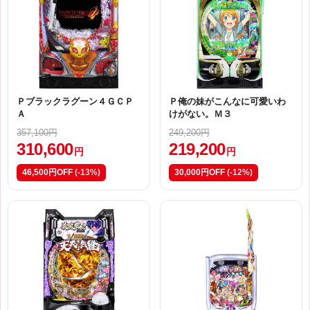
Ｐブラックラグーン４ＧＣＰ
Ｐ俺の妹がこんなに可愛いわ
Ａ
けがない。Ｍ３
357,100円
249,200円
310,600
219,200
円
円
46,500円OFF
(-13%)
30,000円OFF
(-12%)