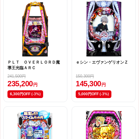
ＰＬＴ ＯＶＥＲＬＯＲＤ魔
ｅシン・エヴァンゲリオンＺ
導王光臨ＡＲＣ
241,500円
150,300円
235,200
145,300
円
円
6,300円OFF
(-3%)
5,000円OFF
(-3%)