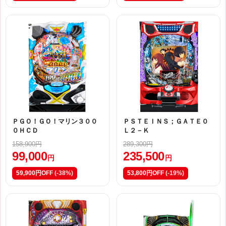
ＰＧＯ！ＧＯ！マリン３００
ＰＳＴＥＩＮＳ；ＧＡＴＥ０
０ＨＣＤ
Ｌ２－Ｋ
158,900円
289,300円
99,000
235,500
円
円
59,900円OFF
(-38%)
53,800円OFF
(-19%)