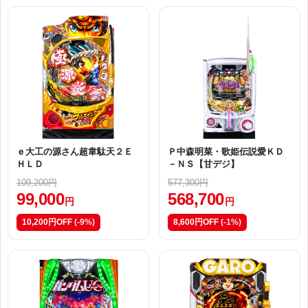
ｅ大工の源さん超韋駄天２Ｅ
Ｐ中森明菜・歌姫伝説愛ＫＤ
ＨＬＤ
－ＮＳ【甘デジ】
109,200円
577,300円
99,000
568,700
円
円
10,200円OFF
(-9%)
8,600円OFF
(-1%)