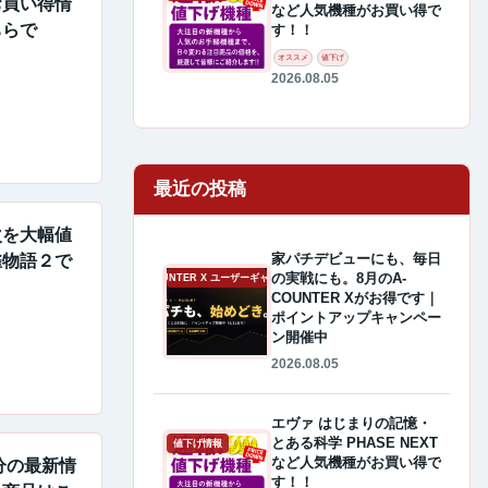
のお買い得情
など人気機種がお買い得で
ちらで
す！！
オススメ
値下げ
2026.08.05
最近の投稿
慶次を大幅値
家パチデビューにも、毎日
雀物語２で
の実戦にも。8月のA-
A-COUNTER X ユーザーギャラリー
COUNTER Xがお得です｜
ポイントアップキャンペー
ン開催中
2026.08.05
エヴァ はじまりの記憶・
とある科学 PHASE NEXT
値下げ情報
など人気機種がお買い得で
0分の最新情
す！！