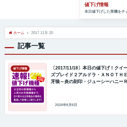
値下げ情報
ホーム
2017 11月 20
記事一覧
〔2017/11/18〕本日の値下げ！クイ
値下げ情報
ズブレイド２アルドラ・ＡＮＯＴＨ
牙狼～炎の刻印・ジューシーハニー
Ｒ・牙狼魔戒ノ花媚空９９などいい
よ！
2026年6月6日