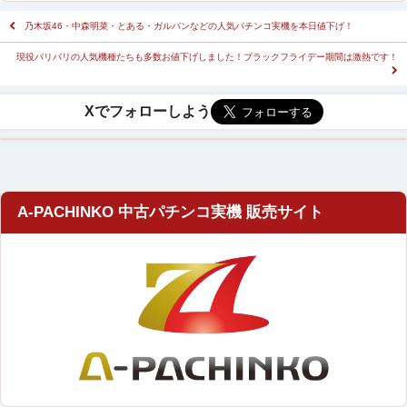
乃木坂46・中森明菜・とある・ガルパンなどの人気パチンコ実機を本日値下げ！
現役バリバリの人気機種たちも多数お値下げしました！ブラックフライデー期間は激熱です！
A-PACHINKO 中古パチンコ実機 販売サイト