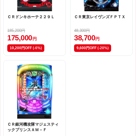
ＣＲドンキホーテ２２９Ｌ
ＣＲ東京レイヴンズＦＰＴＸ
185,200円
48,300円
175,000
38,700
円
円
10,200円OFF
(-6%)
9,600円OFF
(-20%)
ＣＲ銀河機攻隊マジェスティ
ックプリンスＡＭ－Ｆ