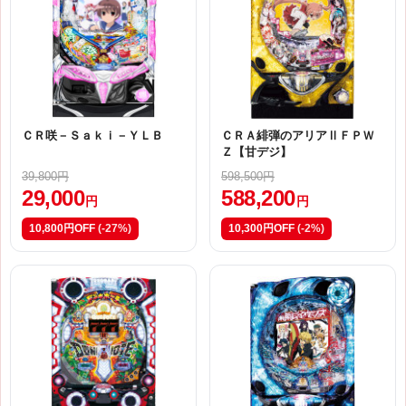
ＣＲ咲－Ｓａｋｉ－ＹＬＢ
ＣＲＡ緋弾のアリアⅡＦＰＷ
Ｚ【甘デジ】
39,800円
598,500円
29,000
588,200
円
円
10,800円OFF
(-27%)
10,300円OFF
(-2%)