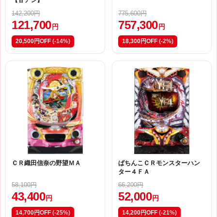
142,200円
775,600円
121,700
757,300
円
円
20,500円OFF
(-14%)
18,300円OFF
(-2%)
ＣＲ織田信奈の野望ＭＡ
ぱちんこＣＲモンスターハン
ター４ＦＡ
58,100円
66,200円
43,400
52,000
円
円
14,700円OFF
(-25%)
14,200円OFF
(-21%)