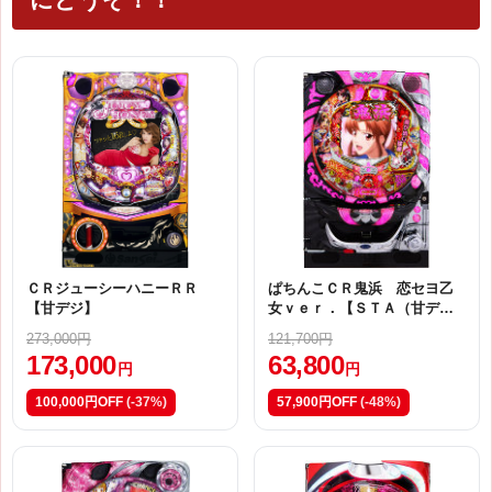
ＣＲジューシーハニーＲＲ
ぱちんこＣＲ鬼浜 恋セヨ乙
【甘デジ】
女ｖｅｒ．【ＳＴＡ（甘デ
ジ）】
273,000円
121,700円
173,000
63,800
円
円
100,000円OFF
(-37%)
57,900円OFF
(-48%)