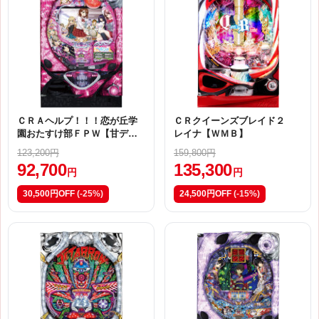
ＣＲＡヘルプ！！！恋が丘学
ＣＲクイーンズブレイド２
園おたすけ部ＦＰＷ【甘デ
レイナ【ＷＭＢ】
ジ】
123,200円
159,800円
92,700
135,300
円
円
30,500円OFF
(-25%)
24,500円OFF
(-15%)