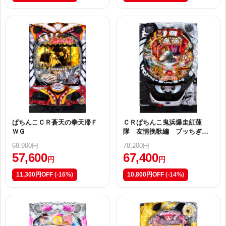
ぱちんこＣＲ蒼天の拳天帰Ｆ
ＣＲぱちんこ鬼浜爆走紅蓮
ＷＧ
隊 友情挽歌編 ブッちぎり
ｖｅｒ．【ＸＳＴ】
68,900円
78,200円
57,600
67,400
円
円
11,300円OFF
(-16%)
10,800円OFF
(-14%)