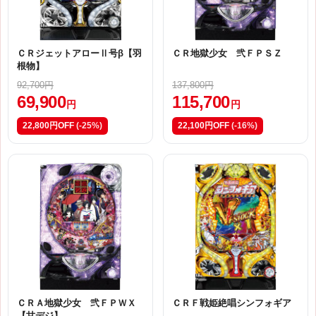
ＣＲジェットアローⅡ号β【羽
ＣＲ地獄少女 弐ＦＰＳＺ
根物】
92,700円
137,800円
69,900
115,700
円
円
22,800円OFF
(-25%)
22,100円OFF
(-16%)
ＣＲＡ地獄少女 弐ＦＰＷＸ
ＣＲＦ戦姫絶唱シンフォギア
【甘デジ】