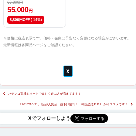
63,800円
55,000
円
8,800円OFF
(-14%)
※価格は税込表示です。価格・在庫は予告なく変更になる場合がございます。
最新情報は各商品ページをご確認ください。
パチンコ実機をオートで楽しく遊ぶ人が増えてます！
〔2017/10/31〕新台/人気台 値下げ情報！ 戦国恋姫ＦＰＬ がオススメです！