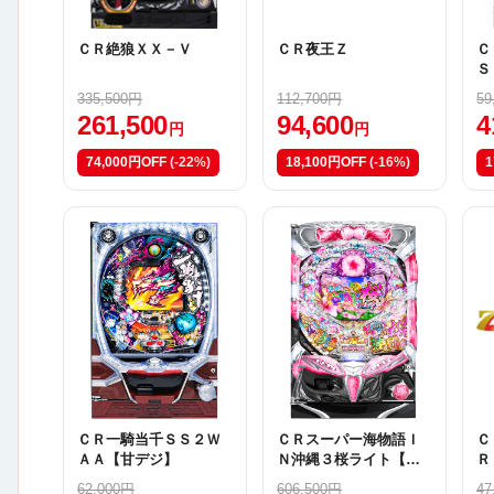
ＣＲ絶狼ＸＸ－Ｖ
ＣＲ夜王Ｚ
Ｃ
Ｓ
335,500円
112,700円
59
261,500
94,600
4
円
円
74,000円OFF
(-22%)
18,100円OFF
(-16%)
1
ＣＲ一騎当千ＳＳ２Ｗ
ＣＲスーパー海物語Ｉ
Ｃ
ＡＡ【甘デジ】
Ｎ沖縄３桜ライト【Ｙ
Ｒ
ＳＢ】
Ｒ
62,000円
606,500円
47