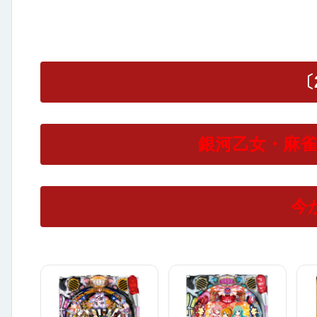
〔2
銀河乙女・麻
今