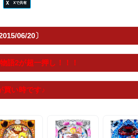
015/06/20〕
雀物語2が超一押し！！！
が買い時です♪