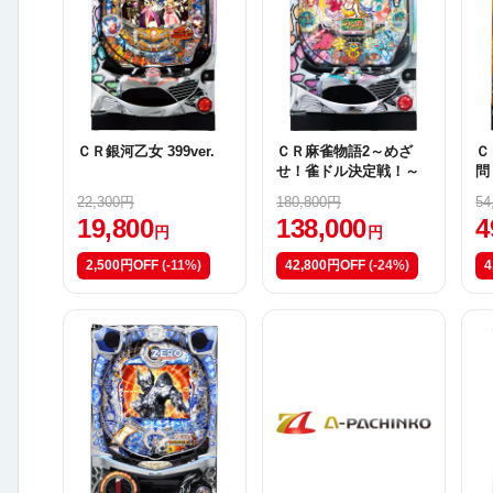
ＣＲ銀河乙女 399ver.
ＣＲ麻雀物語2～めざ
Ｃ
せ！雀ドル決定戦！～
問
22,300円
180,800円
54
19,800
138,000
4
円
円
2,500円OFF
(-11%)
42,800円OFF
(-24%)
4