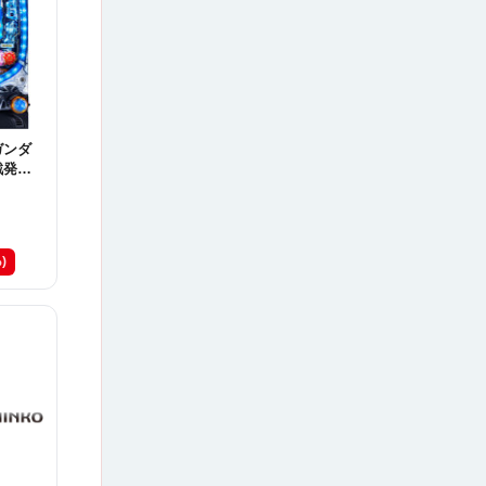
ガンダ
戦発動
)