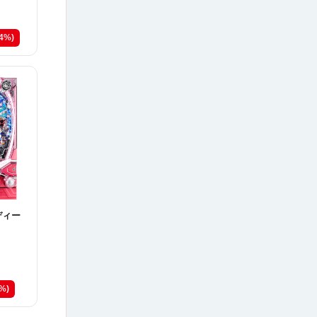
14%)
ディー
0%)