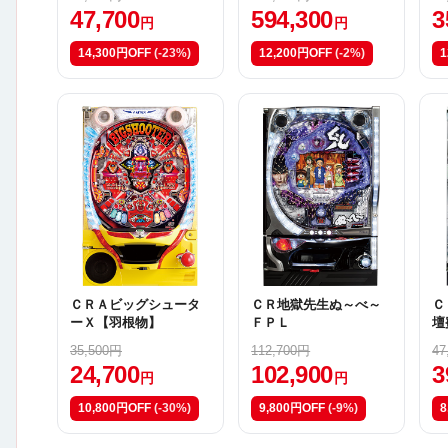
47,700
594,300
3
円
円
14,300円OFF
(-23%)
12,200円OFF
(-2%)
1
ＣＲＡビッグシュータ
ＣＲ地獄先生ぬ～べ～
Ｃ
ーＸ【羽根物】
ＦＰＬ
壇
２
35,500円
112,700円
47
24,700
102,900
3
円
円
10,800円OFF
(-30%)
9,800円OFF
(-9%)
8