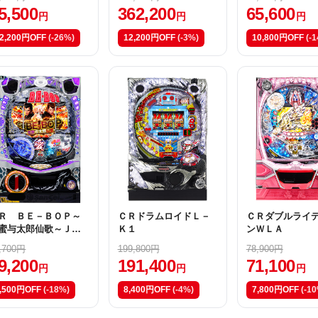
【Ｌ９ＡＺ】
5,500
362,200
65,600
円
円
円
2,200円OFF
(-26%)
12,200円OFF
(-3%)
10,800円OFF
(-
Ｒ ＢＥ－ＢＯＰ～
ＣＲドラムロイドＬ－
ＣＲダブルライ
蜜与太郎仙歌～ＪＰ
Ｋ１
ンＷＬＡ
,700円
199,800円
78,900円
9,200
191,400
71,100
円
円
円
,500円OFF
(-18%)
8,400円OFF
(-4%)
7,800円OFF
(-1