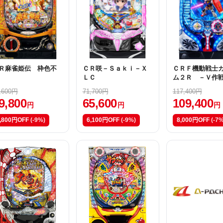
Ｒ麻雀姫伝 枠色不
ＣＲ咲－Ｓａｋｉ－Ｘ
ＣＲＦ機動戦士
ＬＣ
ム２Ｒ －Ｖ作
－
,600円
71,700円
117,400円
9,800
65,600
109,400
円
円
円
,800円OFF
(-9%)
6,100円OFF
(-9%)
8,000円OFF
(-7%