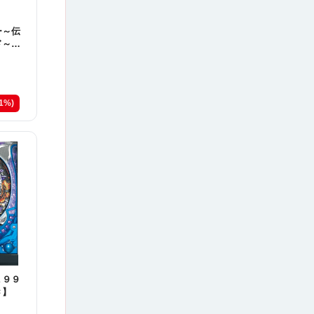
ー～伝
ド～Ｗ
41%)
１９９
Ｃ】