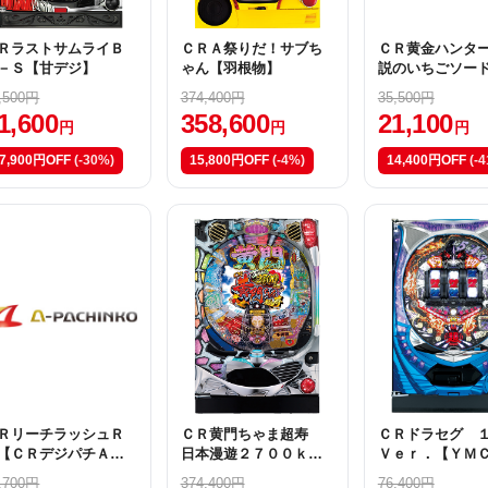
ＲラストサムライＢ
ＣＲＡ祭りだ！サブち
ＣＲ黄金ハンタ
－Ｓ【甘デジ】
ゃん【羽根物】
説のいちごソー
【甘デジ】
,500円
374,400円
35,500円
1,600
358,600
21,100
円
円
円
7,900円OFF
(-30%)
15,800円OFF
(-4%)
14,400円OFF
(-
ＲリーチラッシュＲ
ＣＲ黄門ちゃま超寿
ＣＲドラセグ 
【ＣＲデジパチＡ－
日本漫遊２７００ｋ
Ｖｅｒ．【ＹＭ
Ｒ】
ｍ １９９ｖｅｒ．
,700円
374,400円
76,400円