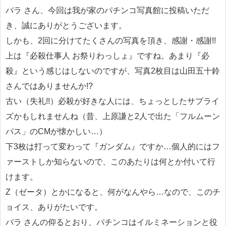
バラ さん、今回は我が家のパチンコ写真館に投稿いただ
き、誠にありがとうございます。
しかも、2回に分けてたくさんの写真を頂き、感謝・感謝!!
上は『必殺仕事人 お祭りわっしょ』ですね。あまり『必
殺』という感じはしないのですが、写真2枚目は山田五十鈴
さんではありませんか!?
古い（失礼!!）必殺が好きな人には、ちょっとしたサプライ
ズかもしれませんね（昔、上原謙と2人で出た「フルムーン
パス」のCMが懐かしい…）
下3枚は打って変わって『ガンダム』ですか…個人的にはフ
ァーストしか知らないので、このあたりは何とか付いて行
けます。
Z（ゼータ）とかになると、何がなんやら…なので、このチ
ョイス、ありがたいです。
バラ さんの仰るとおり、パチンコはイルミネーションと役