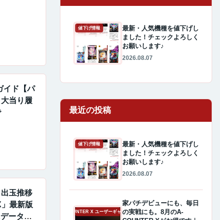
最新・人気機種を値下げし
値下げ情報
ました！チェックよろしく
お願いします♪
2026.08.07
全ガイド【パ
・大当り履
最近の投稿
で
最新・人気機種を値下げし
値下げ情報
ました！チェックよろしく
お願いします♪
2026.08.07
・出玉推移
家パチデビューにも、毎日
 X」最新版
の実戦にも。8月のA-
A-COUNTER X ユーザーギャラリー
ホにデータが