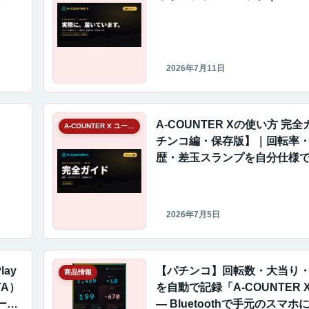
2026年7月11日
く
A-COUNTER Xの使い方 完
A-COUNTER X ユーザーギャラリー
チンコ編・保存版】｜回転率
歴・差玉スランプを自分仕様
2026年7月5日
lay
【パチンコ】回転数・大当り
商品情報
TA）
を自動で記録「A-COUNTER
ール
― Bluetoothで手元のスマ