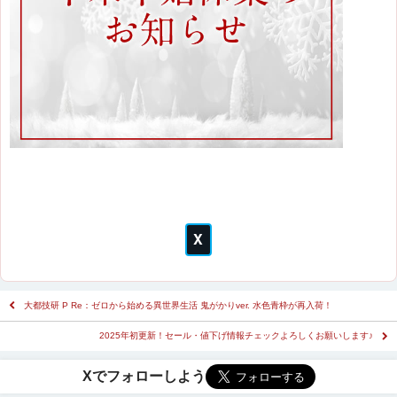
大都技研 P Re：ゼロから始める異世界生活 鬼がかりver. 水色青枠が再入荷！
2025年初更新！セール・値下げ情報チェックよろしくお願いします♪