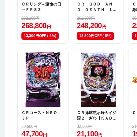
ＣＲリング～運命の日
ＣＲ ＧＯＤ ＡＮ
Ｃ
～ＦＰＳＺ
Ｄ ＤＥＡＴＨ １９
激
９Ｌ
282,100円
261,500円
35
268,800
248,200
2
円
円
13,300円OFF
(-5%)
13,300円OFF
(-5%)
1
ＣＲゴーストＮＥＯ
ＣＲ弾球黙示録カイジ
Ｃ
ＪＰ
沼２ ざわ【ＫＡＤ
（甘デジ）】
59,500円
32,500円
21
47,700
21,100
1
円
円