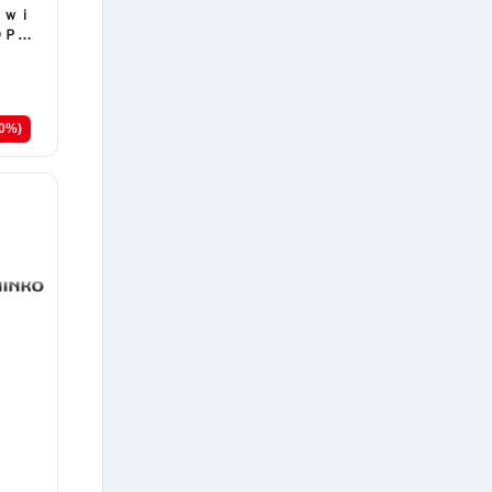
 ｗｉ
ＯＰ
甘デ
20%)