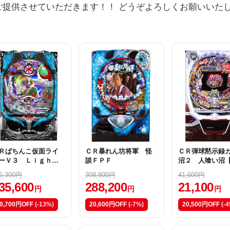
ご提供させていただきます！！ どうぞよろしくお願いいた
Ｒぱちんこ仮面ライ
ＣＲ暴れん坊将軍 怪
ＣＲ弾球黙示録
ーＶ３ Ｌｉｇｈｔ
談ＦＰＦ
沼２ 人喰い沼
ｅｒｓｉｏｎ【Ｌ１
Ｆ】
6,300円
308,800円
41,600円
甘デジ）】
35,600
288,200
21,100
円
円
円
0,700円OFF
(-13%)
20,600円OFF
(-7%)
20,500円OFF
(-