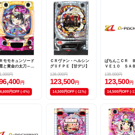
Ｒモモキュンソード
ＣＲヴァン・ヘルシン
ぱちんこＣＲ 
星と黄金の太刀～Ｇ
グⅡＦＰＥ【甘デジ】
ＶＥ１０ ＳＡ
【甘デジ】
デジ】
1,000円
138,000円
138,000円
96,400
123,500
123,500
円
円
円
4,600円OFF
(-4%)
14,500円OFF
(-11%)
14,500円OFF
(-