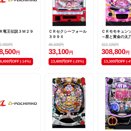
Ｒ竜王伝説３Ｍ２９
ＣＲセクシーフォール
ＣＲモモキュン
３９９Ｘ
～星と黄金の太
2,900円
46,500円
322,100円
8,500
33,100
308,800
円
円
円
4,400円OFF
(-14%)
13,400円OFF
(-29%)
13,300円OFF
(-