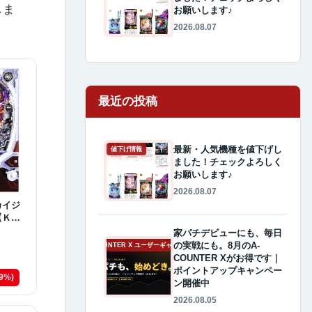
しま
お願いします♪
2026.08.07
最近の投稿
最新・人気機種を値下げし
値下げ情報
ました！チェックよろしく
お願いします♪
2026.08.07
カイジ
【ＫＸ
家パチデビューにも、毎日
の実戦にも。8月のA-
A-COUNTER X ユーザーギャラリー
COUNTER Xがお得です｜
ポイントアップキャンペー
49%)
ン開催中
2026.08.05