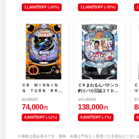
11,800円OFF
(-20%)
11,400円OFF
(-35%)
1
ＣＲ ＷＩＮＮＩＮ
ＣＲまわるんパチンコ
Ｃ
Ｇ ＴＵＲＮ ＲＲ
釣りバカ日誌２ＹＤ
マ
【甘デジ】
真鯛編
83,800円
147,800円
97
74,000
138,000
8
円
円
9,800円OFF
(-12%)
9,800円OFF
(-7%)
8
※価格は税込表示です。価格・在庫は予告なく変更になる場合がござい