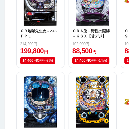
ＣＲ地獄先生ぬ～べ～
ＣＲＡ兎－野性の闘牌
Ｃ
ＦＰＬ
－ＫＳＸ【甘デジ】
９
214,200円
102,900円
10
199,800
88,500
8
円
円
14,400円OFF
(-7%)
14,400円OFF
(-14%)
1