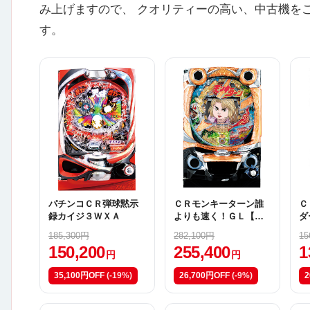
み上げますので、 クオリティーの高い、中古機を
す。
パチンコＣＲ弾球黙示
ＣＲモンキーターン誰
Ｃ
録カイジ３ＷＸＡ
よりも速く！ＧＬ【甘
ダ
デジ】
Ｖ
185,300円
282,100円
15
（
150,200
255,400
1
円
円
35,100円OFF
(-19%)
26,700円OFF
(-9%)
2