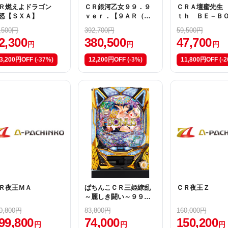
Ｒ燃えよドラゴン
ＣＲ銀河乙女９９．９
ＣＲＡ壇蜜先生
怒【ＳＸＡ】
ｖｅｒ．【９ＡＲ（甘
ｔｈ ＢＥ－Ｂ
デジ）】
【ＨＨ・Ｙ２（
,500円
392,700円
59,500円
ジ）】
2,300
380,500
47,700
円
円
円
3,200円OFF
(-37%)
12,200円OFF
(-3%)
11,800円OFF
(-
Ｒ夜王ＭＡ
ぱちんこＣＲ三姫繚乱
ＣＲ夜王Ｚ
～麗しき闘い～９９ｔ
ｙｐｅ－ｎｅｏ－【Ｎ
0,800円
83,800円
160,000円
１（甘デジ）】
99,800
74,000
150,200
円
円
円