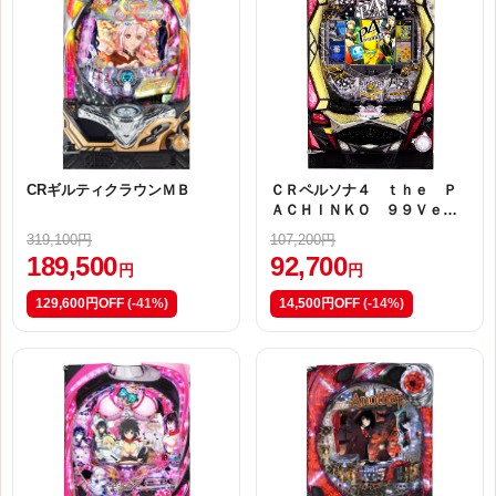
CRギルティクラウンＭＢ
ＣＲペルソナ４ ｔｈｅ Ｐ
ＡＣＨＩＮＫＯ ９９Ｖｅ
ｒ．【ＳＧ（甘デジ）】
319,100円
107,200円
189,500
92,700
円
円
129,600円OFF
(-41%)
14,500円OFF
(-14%)