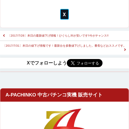
〔2017/7/26〕本日の最新値下げ情報！ひぐらし叫が安いです!!今がチャンス!!
〔2017/7/31〕本日の値下げ情報です！最新台を多数値下げしました。番長などおススメです。
A-PACHINKO 中古パチンコ実機 販売サイト