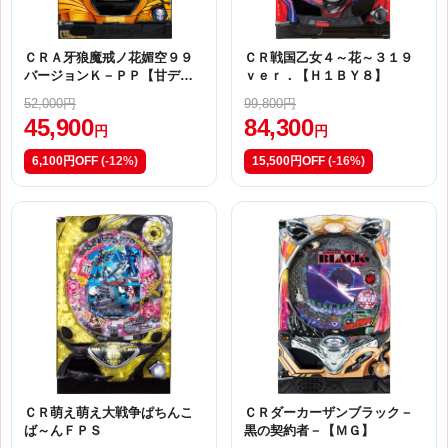
ＣＲＡ牙狼魔戒ノ花媚空９９
ＣＲ戦国乙女４～花～３１９
バージョンＫ－ＰＰ【甘デ
ｖｅｒ．【Ｈ１ＢＹ８】
ジ】
52,000円
99,800円
45,900
84,300
円
円
6,100円OFF
(-12%)
15,500円OFF
(-16%)
ＣＲ萌え萌え大戦争ぱちんこ
ＣＲダーカーザンブラック－
ば～んＦＰＳ
黒の契約者－【ＭＧ】