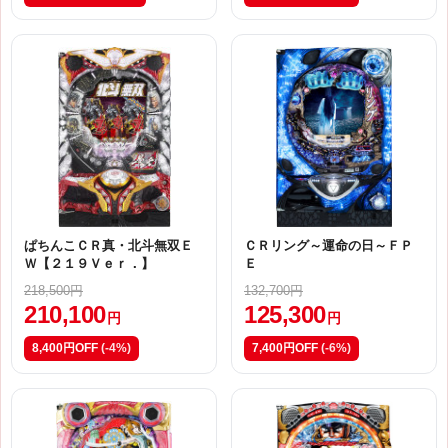
ぱちんこＣＲ真・北斗無双Ｅ
ＣＲリング～運命の日～ＦＰ
Ｗ【２１９Ｖｅｒ．】
Ｅ
218,500円
132,700円
210,100
125,300
円
円
8,400円OFF
(-4%)
7,400円OFF
(-6%)