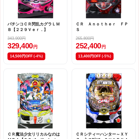
パチンコＣＲ閃乱カグラＬＭ
ＣＲ Ａｎｏｔｈｅｒ ＦＰ
Ｂ【２２９Ｖｅｒ．】
Ｓ
343,900円
265,800円
329,400
252,400
円
円
14,500円OFF
(-4%)
13,400円OFF
(-5%)
ＣＲ魔法少女リリカルなのは
ＣＲシティーハンター～ＸＹ