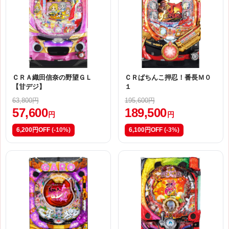
ＣＲＡ織田信奈の野望ＧＬ
ＣＲぱちんこ押忍！番長Ｍ０
【甘デジ】
１
63,800円
195,600円
57,600
189,500
円
円
6,200円OFF
(-10%)
6,100円OFF
(-3%)