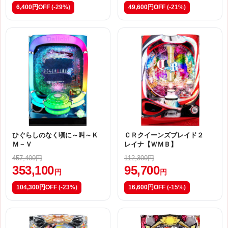
6,400円OFF
(-29%)
49,600円OFF
(-21%)
ひぐらしのなく頃に～叫～Ｋ
ＣＲクイーンズブレイド２
Ｍ－Ｖ
レイナ【ＷＭＢ】
457,400円
112,300円
353,100
95,700
円
円
104,300円OFF
(-23%)
16,600円OFF
(-15%)