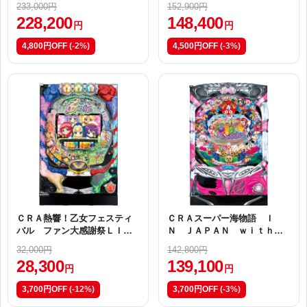
233,000円
152,900円
228,200
148,400
円
円
4,800円OFF
(-2%)
4,500円OFF
(-3%)
ＣＲＡ熱響！乙女フェスティ
ＣＲＡスーパー海物語 Ｉ
バル ファン大感謝祭ＬＩＶ
Ｎ ＪＡＰＡＮ ｗｉｔｈ
Ｅ ９９．９ｖｅｒ．【９Ａ
桃太郎電鉄【ＳＣ（甘デ
32,000円
142,800円
Ｕ（甘デジ）】
ジ）】
28,300
139,100
円
円
3,700円OFF
(-12%)
3,700円OFF
(-3%)