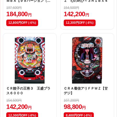
ＭＢＡ【９９バージョン（甘
Ｚ 心の叫び～３Ｈ１ＢＸ４
デジ）】
197,600円
154,500円
184,800
142,200
円
円
12,800円OFF
(-6%)
12,300円OFF
(-8%)
ＣＲ餃子の王将３ 王盛プラ
ＣＲＡ着信アリＦＰＷＺ【甘
ス６０００
デジ】
154,500円
107,200円
142,200
98,800
円
円
12,300円OFF
(-8%)
8,400円OFF
(-8%)