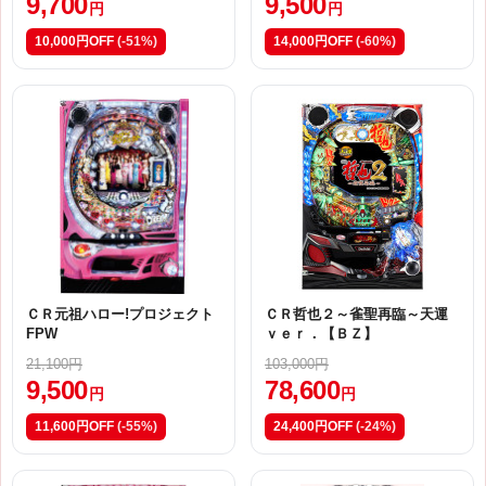
9,700
9,500
円
円
10,000円OFF
(-51%)
14,000円OFF
(-60%)
ＣＲ元祖ハロー!プロジェクト
ＣＲ哲也２～雀聖再臨～天運
FPW
ｖｅｒ．【ＢＺ】
21,100円
103,000円
9,500
78,600
円
円
11,600円OFF
(-55%)
24,400円OFF
(-24%)