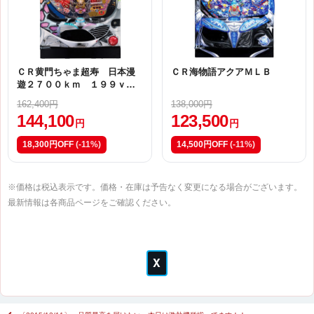
ＣＲ黄門ちゃま超寿 日本漫
ＣＲ海物語アクアＭＬＢ
遊２７００ｋｍ １９９ｖｅ
ｒ．【Ｌ９ＡＺ】
162,400円
138,000円
144,100
123,500
円
円
18,300円OFF
(-11%)
14,500円OFF
(-11%)
※価格は税込表示です。価格・在庫は予告なく変更になる場合がございます。
最新情報は各商品ページをご確認ください。