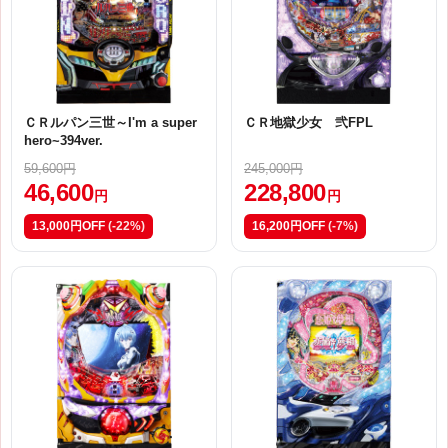
ＣＲルパン三世～I'm a super
ＣＲ地獄少女 弐FPL
hero~394ver.
59,600円
245,000円
46,600
228,800
円
円
13,000円OFF
(-22%)
16,200円OFF
(-7%)