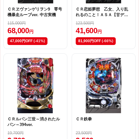
ＣＲヱヴァンゲリヲン9 零号
ＣＲ恋姫夢想 乙女、入り乱
機暴走ループver. 中古実機
れるのこと！ＡＳＡ【甘デ
ジ】
115,000円
123,500円
68,000
41,600
円
円
47,000円OFF
(-41%)
81,900円OFF
(-66%)
ＣＲルパン三世～消されたル
ＣＲ鉄拳
パン～394ver.
19,700円
23,500円