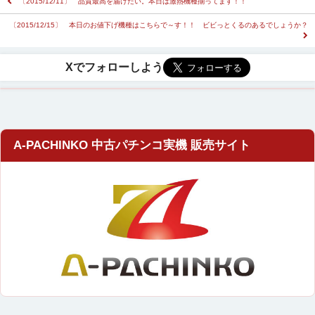
〔2015/12/11〕 品質最高を届けたい。本日は激熱機種揃ってます！！
〔2015/12/15〕 本日のお値下げ機種はこちらで～す！！ ビビっとくるのあるでしょうか？
A-PACHINKO 中古パチンコ実機 販売サイト