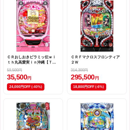
ＣＲおしおきピラミッ伝ｗｉ
ＣＲＦマクロスフロンティア
ｔｈ丸高愛実ｉｎ沖縄【ＴＡ
２Ｗ
Ａ２（甘デジ）】
59,500円
314,300円
35,500
295,500
円
円
24,000円OFF
(-40%)
18,800円OFF
(-6%)