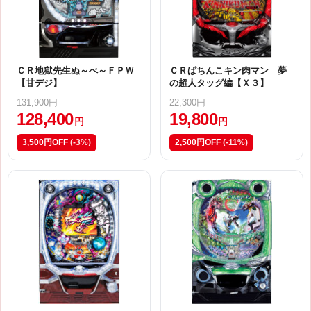
ＣＲ地獄先生ぬ～べ～ＦＰＷ
ＣＲぱちんこキン肉マン 夢
【甘デジ】
の超人タッグ編【Ｘ３】
131,900円
22,300円
128,400
19,800
円
円
3,500円OFF
(-3%)
2,500円OFF
(-11%)