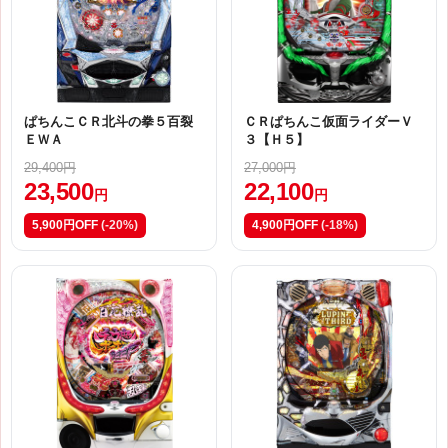
ぱちんこＣＲ北斗の拳５百裂
ＣＲぱちんこ仮面ライダーＶ
ＥＷＡ
３【Ｈ５】
29,400円
27,000円
23,500
22,100
円
円
5,900円OFF
(-20%)
4,900円OFF
(-18%)