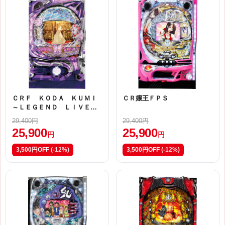
ＣＲＦ ＫＯＤＡ ＫＵＭＩ
ＣＲ嬢王ＦＰＳ
～ＬＥＧＥＮＤ ＬＩＶＥ～
ライトミドル【ⅣＲ】
29,400円
29,400円
25,900
25,900
円
円
3,500円OFF
(-12%)
3,500円OFF
(-12%)