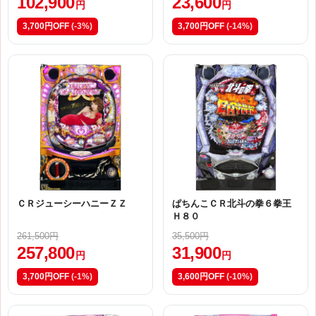
102,900
23,600
円
円
3,700円OFF
(-3%)
3,700円OFF
(-14%)
ＣＲジューシーハニーＺＺ
ぱちんこＣＲ北斗の拳６拳王
Ｈ８０
261,500円
35,500円
257,800
31,900
円
円
3,700円OFF
(-1%)
3,600円OFF
(-10%)