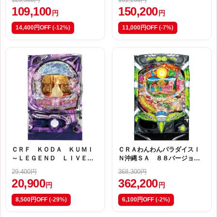
109,100
150,200
円
円
14,400円OFF
(-12%)
11,000円OFF
(-7%)
ＣＲＦ ＫＯＤＡ ＫＵＭＩ
ＣＲＡわんわんパラダイスＩ
～ＬＥＧＥＮＤ ＬＩＶＥ～
Ｎ沖縄ＳＡ ８８バージョン
ミドル【Ⅳ】
【甘デジ】
29,400円
368,300円
20,900
362,200
円
円
8,500円OFF
(-29%)
6,100円OFF
(-2%)