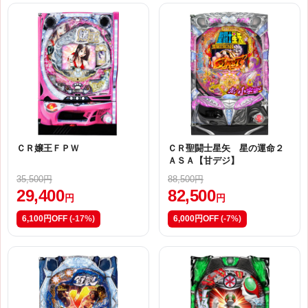
ＣＲ嬢王ＦＰＷ
ＣＲ聖闘士星矢 星の運命２
ＡＳＡ【甘デジ】
35,500円
88,500円
29,400
82,500
円
円
6,100円OFF
(-17%)
6,000円OFF
(-7%)