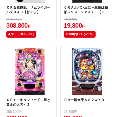
ＣＲ百花繚乱 サムライガー
ＣＲＡルパン三世～主役は銭
ルズ９ＡＵ【甘デジ】
形～９９．９Ｖｅｒ．【７９
ＡＺ１（甘デジ）】
313,700円
24,700円
308,800
19,800
円
円
4,900円OFF
(-2%)
4,900円OFF
(-20%)
ＣＲモモキュンソード～星と
ＣＲ一騎当千ＳＳ２ＷＸＢ
黄金の太刀～Ｚ
106,600円
27,300円