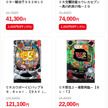
ＣＲ一騎当千ＳＳ２ＷＬＣ
ＣＲ交響詩篇エウレカセブン
～真の約束の地～ＺＧ
43,700円
76,400円
41,300
74,000
円
円
2,400円OFF
(-5%)
2,400円OFF
(-3%)
ＣＲカウボーイビバップ９
ＣＲ哲也２～雀聖再臨～【Ｂ
９．９ｖｅｒ．【９ＡＶ（甘
Ｌ－Ｔ】
デジ）】
123,500円
24,400円
121,100
22,000
円
円