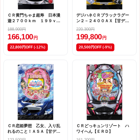
ＣＲ黄門ちゃま超寿 日本漫
デジハネＣＲブラックラグー
遊２７００ｋｍ １９９ｖｅ
ン２－２４００ＡＸ【甘デ
ｒ．【Ｌ９ＡＺ】
ジ】
188,900円
220,300円
166,100
199,800
円
円
22,800円OFF
(-12%)
20,500円OFF
(-9%)
ＣＲ恋姫夢想 乙女、入り乱
ＣＲどっキュンリゾート ハ
れるのこと！ＡＳＡ【甘デ
ワイへん【ＥＲＤ】
ジ】
123,500円
161,200円