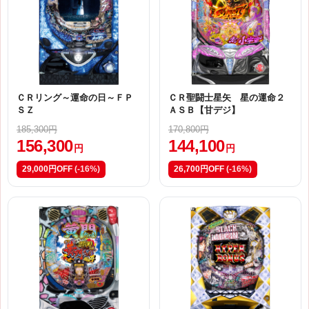
ＣＲリング～運命の日～ＦＰ
ＣＲ聖闘士星矢 星の運命２
ＳＺ
ＡＳＢ【甘デジ】
185,300円
170,800円
156,300
144,100
円
円
29,000円OFF
(-16%)
26,700円OFF
(-16%)