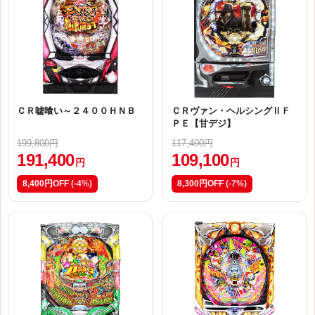
ＣＲ嘘喰い～２４００ＨＮＢ
ＣＲヴァン・ヘルシングⅡＦ
ＰＥ【甘デジ】
199,800円
117,400円
191,400
109,100
円
円
8,400円OFF
(-4%)
8,300円OFF
(-7%)