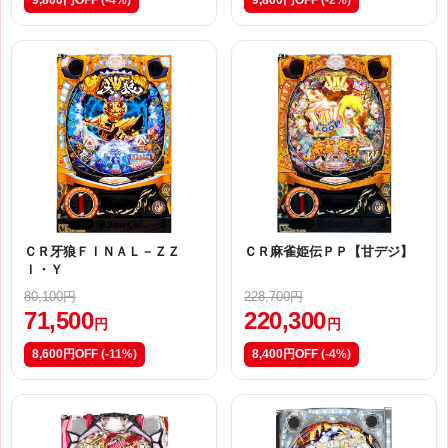
9,800円OFF
(-4%)
9,800円OFF
(-2%)
ＣＲ牙狼ＦＩＮＡＬ－ＺＺ
ＣＲ麻雀姫伝ＰＰ【甘デジ】
Ｉ・Ｙ
80,100円
228,700円
71,500
220,300
円
円
8,600円OFF
(-11%)
8,400円OFF
(-4%)