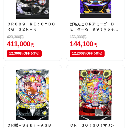
ＣＲ００９ ＲＥ：ＣＹＢＯ
ぱちんこＣＲアミーゴ Ｄ
ＲＧ Ｓ２Ｒ－Ｋ
Ｅ そーる ９９ｔｙｐｅ
【Ｗ２（甘デジ）】
423,300円
156,300円
411,000
144,100
円
円
12,300円OFF
(-3%)
12,200円OFF
(-8%)
ＣＲ咲－Ｓａｋｉ－ＡＳＢ
ＣＲ ＧＯ！ＧＯ！マリン