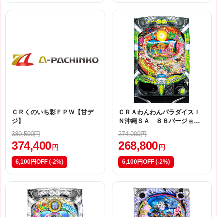
ＣＲくのいち彩ＦＰＷ【甘デ
ＣＲＡわんわんパラダイスＩ
ジ】
Ｎ沖縄ＳＡ ８８バージョン
【甘デジ】
380,500円
274,900円
374,400
268,800
円
円
6,100円OFF
(-2%)
6,100円OFF
(-2%)