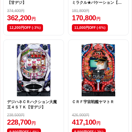
【甘デジ】
ミラクル★バケーション【Ｙ
ＭＣ】
374,400円
181,800円
362,200
170,800
円
円
12,200円OFF
(-3%)
11,000円OFF
(-6%)
デジハネＣＲハクション大魔
ＣＲＦ宇宙戦艦ヤマトＲ
王４ＳＴＫ【甘デジ】
238,500円
426,900円
228,700
417,100
円
円