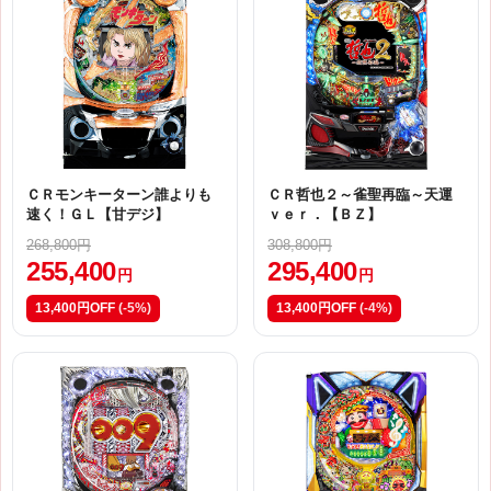
ＣＲモンキーターン誰よりも
ＣＲ哲也２～雀聖再臨～天運
速く！ＧＬ【甘デジ】
ｖｅｒ．【ＢＺ】
268,800円
308,800円
255,400
295,400
円
円
13,400円OFF
(-5%)
13,400円OFF
(-4%)