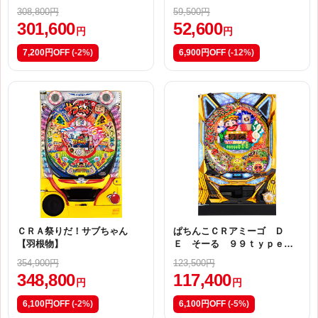
308,800円
59,500円
301,600
52,600
円
円
7,200円OFF
(-2%)
6,900円OFF
(-12%)
ＣＲＡ祭りだ！サブちゃん
ぱちんこＣＲアミーゴ Ｄ
【羽根物】
Ｅ そーる ９９ｔｙｐｅ
【Ｗ１（甘デジ）】
354,900円
123,500円
348,800
117,400
円
円
6,100円OFF
(-2%)
6,100円OFF
(-5%)