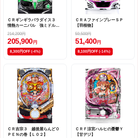
ＣＲギンギラパラダイス３
ＣＲＡファインプレーＳＰ
情熱カーニバル 強ミドル２
【羽根物】
５９バージョン【ＹＬＡ】
214,200円
59,500円
205,900
51,400
円
円
8,300円OFF
(-4%)
8,100円OFF
(-14%)
ＣＲ吉宗３ 越後屋らんどＯ
ＣＲＦ涼宮ハルヒの憂鬱Ｙ
ＰＥＮの巻【Ｌ０２】
【甘デジ】