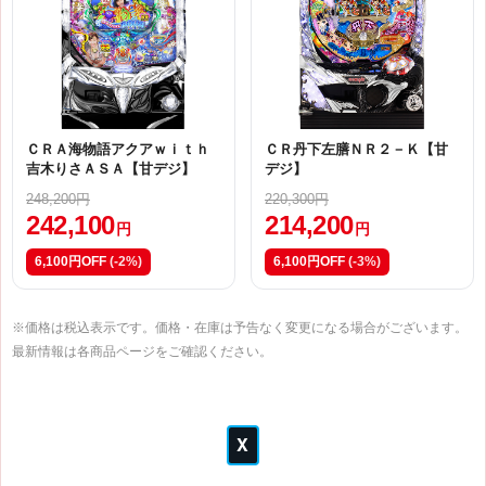
ＣＲＡ海物語アクアｗｉｔｈ
ＣＲ丹下左膳ＮＲ２－Ｋ【甘
吉木りさＡＳＡ【甘デジ】
デジ】
248,200円
220,300円
242,100
214,200
円
円
6,100円OFF
(-2%)
6,100円OFF
(-3%)
※価格は税込表示です。価格・在庫は予告なく変更になる場合がございます。
最新情報は各商品ページをご確認ください。