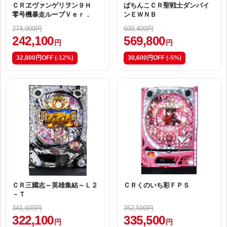
ＣＲヱヴァンゲリヲン９Ｈ
ぱちんこＣＲ聖戦士ダンバイ
零号機暴走ループＶｅｒ．
ンＥＷＮＢ
274,900円
600,400円
242,100
569,800
円
円
32,800円OFF
(-12%)
30,600円OFF
(-5%)
ＣＲ三國志～英雄集結～Ｌ２
ＣＲくのいち彩ＦＰＳ
－Ｔ
341,600円
352,500円
322,100
335,500
円
円