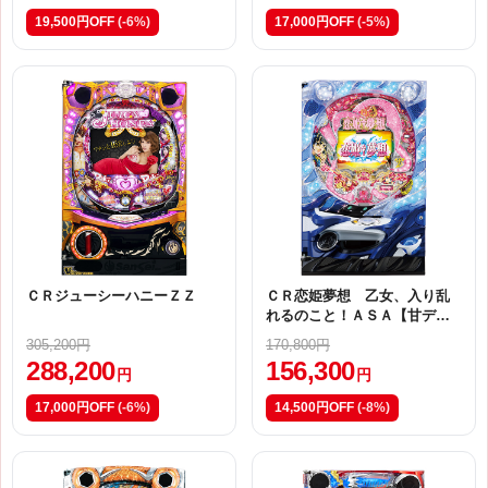
19,500円OFF
(-6%)
17,000円OFF
(-5%)
ＣＲジューシーハニーＺＺ
ＣＲ恋姫夢想 乙女、入り乱
れるのこと！ＡＳＡ【甘デ
ジ】
305,200円
170,800円
288,200
156,300
円
円
17,000円OFF
(-6%)
14,500円OFF
(-8%)