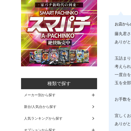
お店から
藤丸君さ
ありがと
玉詰まり
考えられ
一度台を
玉を全部
種類で探す
メーカー別から探す
お手数を
新台/人気台から探す
宜しくお
人気ランキングから探す
ありがと
オプションから探す