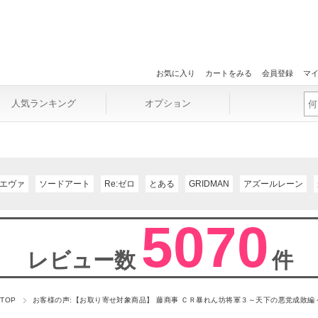
お気に入り
カートをみる
会員登録
マ
人気ランキング
オプション
エヴァ
ソードアート
Re:ゼロ
とある
GRIDMAN
アズールレーン
5070
レビュー数
件
 TOP
お客様の声:【お取り寄せ対象商品】 藤商事 ＣＲ暴れん坊将軍３～天下の悪党成敗編