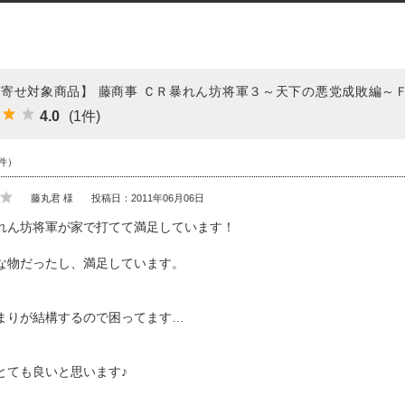
寄せ対象商品】 藤商事 ＣＲ暴れん坊将軍３～天下の悪党成敗編～
4.0
(1件)
件）
藤丸君 様
投稿日：2011年06月06日
れん坊将軍が家で打てて満足しています！
な物だったし、満足しています。
まりが結構するので困ってます…
とても良いと思います♪