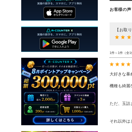
お客様の声
【お取り
1件～1件（全1
大好きな暴
機種も綺麗
ただ、玉詰
それ以外は