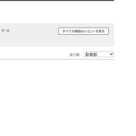
ＦＰＨ
並び順：