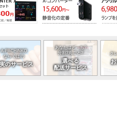
あなたはどっち?
A-PACHINKO
分割?丸ごと?
クレ
ならではの
選べる
お
実のサービス
配送サービス