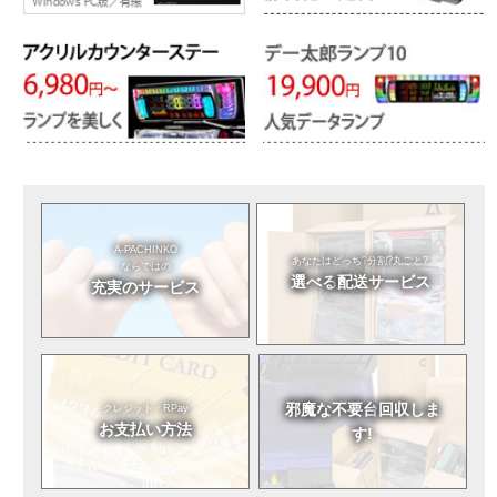
A-PACHINKO
あなたはどっち?
分割?丸ごと?
ならではの
選べる
配送サービス
充実のサービス
邪魔な不要台
回収しま
クレジット・RPay
お支払い方法
す!