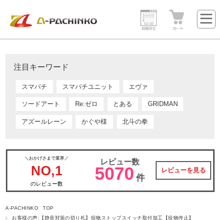
注目キーワード
スマパチ
スマパチユニット
エヴァ
ソードアート
Re:ゼロ
とある
GRIDMAN
アズールレーン
かぐや様
北斗の拳
＼おかげさまで業界／
レビュー数
NO,1
5070
レビューを見る
件
のレビュー数
A-PACHINKO TOP
お客様の声:【静音対策の切り札】役物ストップスイッチ取付加工【役物停止】